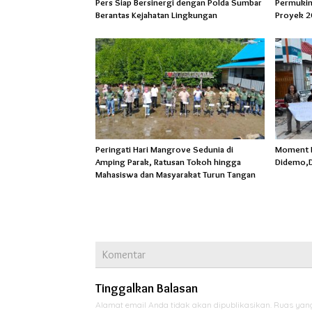
Pers Siap Bersinergi dengan Polda Sumbar
Permukim
Berantas Kejahatan Lingkungan
Proyek 2
Peringati Hari Mangrove Sedunia di
Moment Ha
Amping Parak, Ratusan Tokoh hingga
Didemo,D
Mahasiswa dan Masyarakat Turun Tangan
Komentar
Tinggalkan Balasan
Alamat email Anda tidak akan dipublikasikan.
Ruas yang