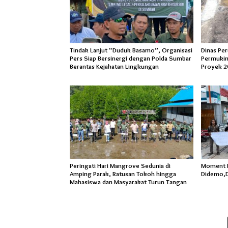
Tindak Lanjut “Duduk Basamo”, Organisasi
Dinas Pe
Pers Siap Bersinergi dengan Polda Sumbar
Permukim
Berantas Kejahatan Lingkungan
Proyek 2
Peringati Hari Mangrove Sedunia di
Moment Ha
Amping Parak, Ratusan Tokoh hingga
Didemo,D
Mahasiswa dan Masyarakat Turun Tangan