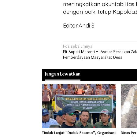
meningkatkan akuntabilitas
dengan baik, tutup Kapolda
Editor:Andi S
Navigasi
Pos sebelumnya
Plt Bupati Meranti H. Asmar Serahkan Za
pos
Pemberdayaan Masyarakat Desa
Jangan Lewatkan
Tindak Lanjut “Duduk Basamo”, Organisasi
Dinas Pe