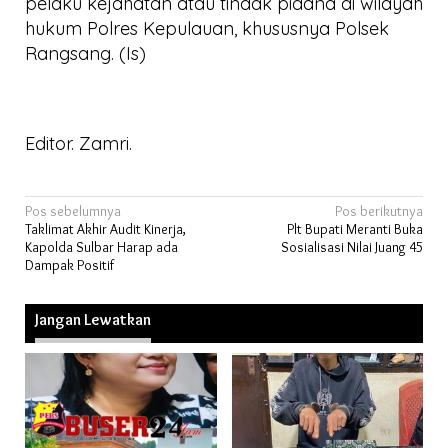
pelaku kejahatan atau tindak pidana di wilayah
hukum Polres Kepulauan, khususnya Polsek
Rangsang. (Is)
Editor. Zamri.
Navigasi
Pos sebelumnya
Pos berikutnya
Taklimat Akhir Audit Kinerja,
Plt Bupati Meranti Buka
pos
Kapolda Sulbar Harap ada
Sosialisasi Nilai Juang 45
Dampak Positif
Jangan Lewatkan