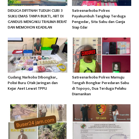
DIDUGA DIFITNAH TUDUH CURI 3
Satresnarkoba Polres
SUKU EMAS TANPA BUKTI, ART DI
Payakumbuh Tangkap Terduga
GANDUS MENGAKU TRAUMA BERAT
Pengedar, Sita Sabu dan Ganja
DAN MEMOHON KEADILAN
Siap Edar
Gudang Narkoba Dibongkar,
Satresnarkoba Polres Mamuju
Polisi Buru Otak Jaringan dan
Tengah Bongkar Peredaran Sabu
Kejar Aset Lewat TPPU
di Topoyo, Dua Terduga Pelaku
Diamankan