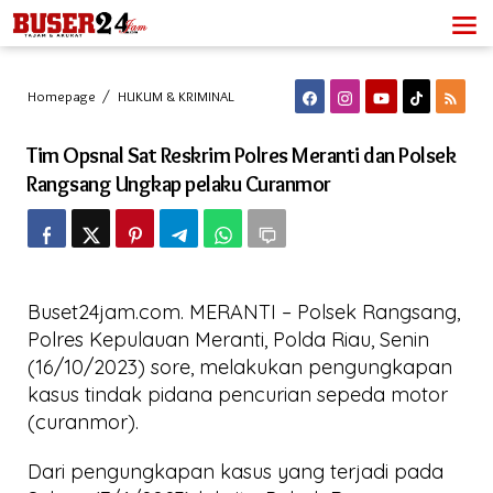
Lewati
ke
konten
Tim
Homepage
/
HUKUM & KRIMINAL
Opsnal
Sat
Tim Opsnal Sat Reskrim Polres Meranti dan Polsek
Reskrim
Polres
Rangsang Ungkap pelaku Curanmor
Meranti
dan
Polsek
Rangsang
Ungkap
pelaku
Buset24jam.com. MERANTI – Polsek Rangsang,
Curanmor
Polres Kepulauan Meranti, Polda Riau, Senin
(16/10/2023) sore, melakukan pengungkapan
kasus tindak pidana pencurian sepeda motor
(curanmor).
Dari pengungkapan kasus yang terjadi pada