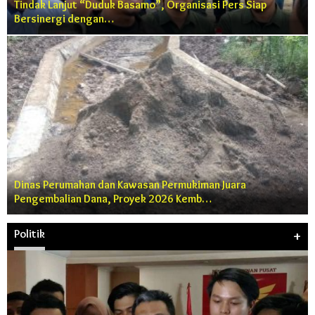
Tindak Lanjut “Duduk Basamo”, Organisasi Pers Siap
Bersinergi dengan…
Dinas Perumahan dan Kawasan Permukiman Juara
Pengembalian Dana, Proyek 2026 Kemb…
Politik
+