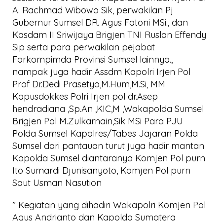
A. Rachmad Wibowo Sik, perwakilan Pj
Gubernur Sumsel DR. Agus Fatoni MSi., dan
Kasdam II Sriwijaya Brigjen TNI Ruslan Effendy
Sip serta para perwakilan pejabat
Forkompimda Provinsi Sumsel lainnya.,
nampak juga hadir Assdm Kapolri Irjen Pol
Prof Dr.Dedi Prasetyo,M.Hum,M.Si, MM
Kapusdokkes Polri Irjen pol dr.Asep
hendradiana ,Sp.An ,KIC,M ,Wakapolda Sumsel
Brigjen Pol M.Zulkarnain,Sik MSi Para PJU
Polda Sumsel Kapolres/Tabes Jajaran Polda
Sumsel dari pantauan turut juga hadir mantan
Kapolda Sumsel diantaranya Komjen Pol purn
Ito Sumardi Djunisanyoto, Komjen Pol purn
Saut Usman Nasution
” Kegiatan yang dihadiri Wakapolri Komjen Pol
Agus Andrianto dan Kapolda Sumatera