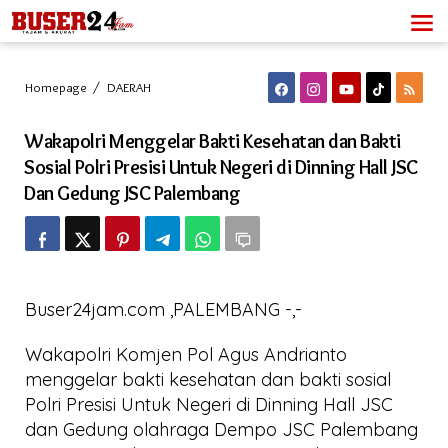
Lewati
ke
konten
Wakapolri
Homepage
/
DAERAH
Menggelar
Bakti
Wakapolri Menggelar Bakti Kesehatan dan Bakti
Kesehatan
dan
Sosial Polri Presisi Untuk Negeri di Dinning Hall JSC
Bakti
Dan Gedung JSC Palembang
Sosial
Polri
Presisi
Untuk
Negeri
di
Dinning
Buser24jam.com ,PALEMBANG -,-
Hall
JSC
Wakapolri Komjen Pol Agus Andrianto
Dan
Gedung
menggelar bakti kesehatan dan bakti sosial
JSC
Polri Presisi Untuk Negeri di Dinning Hall JSC
Palembang
dan Gedung olahraga Dempo JSC Palembang