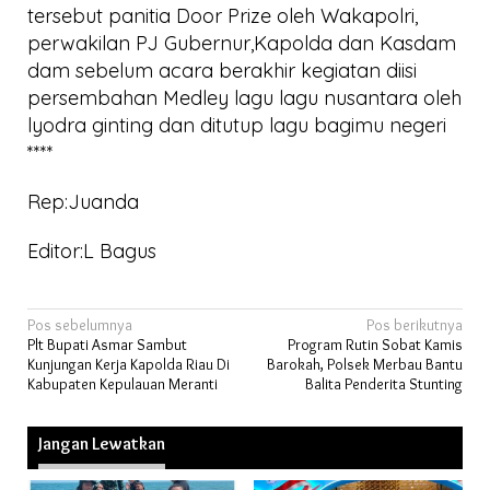
tersebut panitia Door Prize oleh Wakapolri,
perwakilan PJ Gubernur,Kapolda dan Kasdam
dam sebelum acara berakhir kegiatan diisi
persembahan Medley lagu lagu nusantara oleh
lyodra ginting dan ditutup lagu bagimu negeri
****
Rep:Juanda
Editor:L Bagus
Navigasi
Pos sebelumnya
Pos berikutnya
Plt Bupati Asmar Sambut
Program Rutin Sobat Kamis
pos
Kunjungan Kerja Kapolda Riau Di
Barokah, Polsek Merbau Bantu
Kabupaten Kepulauan Meranti
Balita Penderita Stunting
Jangan Lewatkan