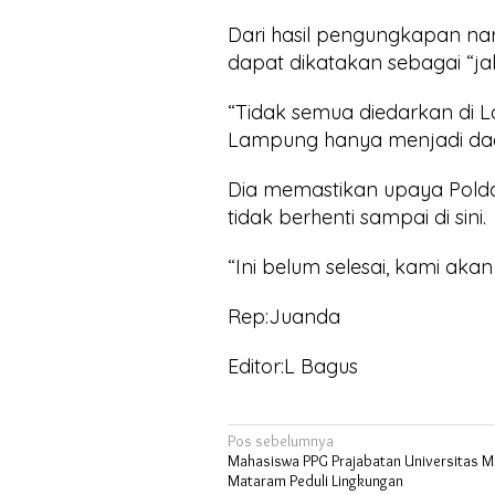
Dari hasil pengungkapan na
dapat dikatakan sebagai “ja
“Tidak semua diedarkan di 
Lampung hanya menjadi daer
Dia memastikan upaya Pol
tidak berhenti sampai di sini.
“Ini belum selesai, kami ak
Rep:Juanda
Editor:L Bagus
Navigasi
Pos sebelumnya
Mahasiswa PPG Prajabatan Universitas
pos
Mataram Peduli Lingkungan