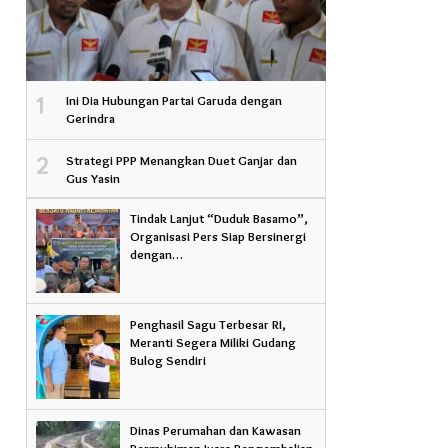
1
Ini Dia Hubungan Partai Garuda dengan
Gerindra
2
Strategi PPP Menangkan Duet Ganjar dan
Gus Yasin
Tindak Lanjut “Duduk Basamo”,
Organisasi Pers Siap Bersinergi
dengan…
Penghasil Sagu Terbesar RI,
Meranti Segera Miliki Gudang
Bulog Sendiri
Dinas Perumahan dan Kawasan
Permukiman Juara Pengembalian