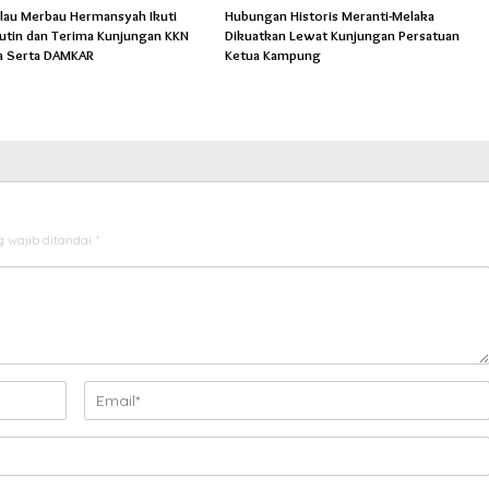
lau Merbau Hermansyah Ikuti
Hubungan Historis Meranti-Melaka
Rutin dan Terima Kunjungan KKN
Dikuatkan Lewat Kunjungan Persatuan
a Serta DAMKAR
Ketua Kampung
 wajib ditandai
*