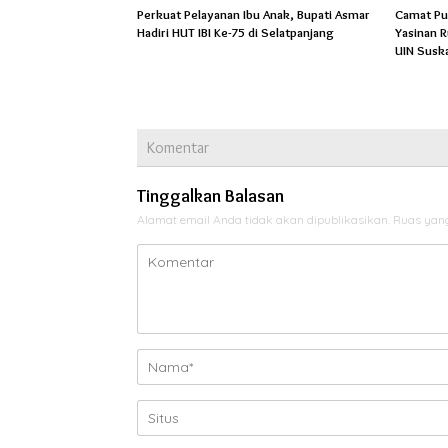
Perkuat Pelayanan Ibu Anak, Bupati Asmar
Camat Pu
Hadiri HUT IBI Ke-75 di Selatpanjang
Yasinan 
UIN Susk
Komentar
Tinggalkan Balasan
Alamat email Anda tidak akan dipublikasikan.
Ruas yang