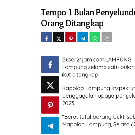
Bulan
Tempo 1 Bulan Penyelund
Penyelundupan
113
Orang Ditangkap
Kg
Sabu
Digagalkan,
30
Orang
Ditangkap
Buser24jam.com,LAMPUNG – 
Lampung selama satu bulan t
ikut ditangkap
Kapolda Lampung Inspektur 
penggagalan upaya penyelu
2023.
“Berat total barang bukti s
Mapolda Lampung, Selasa (2