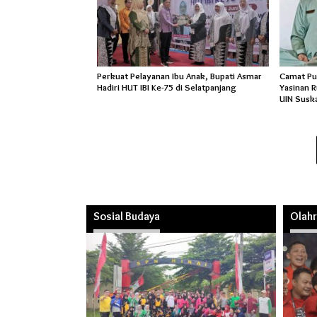
Perkuat Pelayanan Ibu Anak, Bupati Asmar
Camat Pu
Hadiri HUT IBI Ke-75 di Selatpanjang
Yasinan 
UIN Susk
Sosial Budaya
Olah