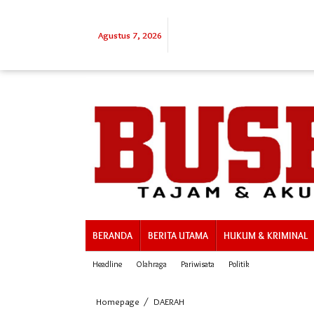
Lewati
ke
konten
Agustus 7, 2026
BERANDA
BERITA UTAMA
HUKUM & KRIMINAL
Headline
Olahraga
Pariwisata
Politik
Tempo
Homepage
/
DAERAH
1