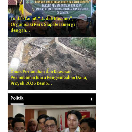
Tindak Lanjut “Duduk Basamo”,
Organisasi Pers Siap Bersinergi
dengan…
Dinas Perumahan dan Kawasan
Permukiman Juara Pengembalian Dana,
Proyek 2026 Kemb…
Politik
+