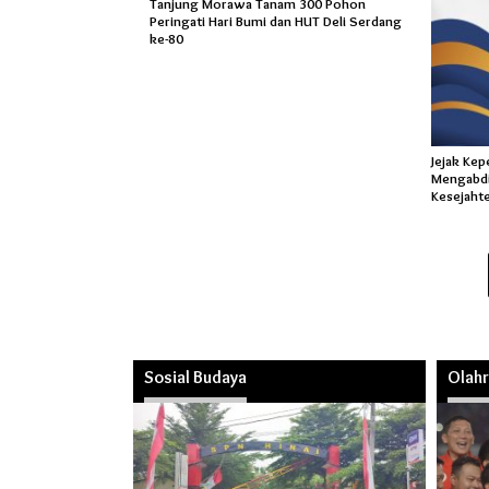
Tanjung Morawa Tanam 300 Pohon
Peringati Hari Bumi dan HUT Deli Serdang
ke-80
Jejak Ke
Mengabdi
Kesejaht
Sosial Budaya
Olah