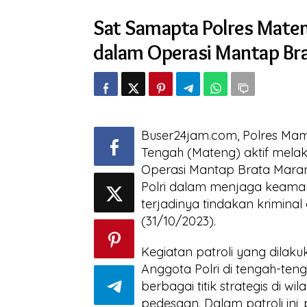
Polres
Sat Samapta Polres Maten
Mateng
Gencar
dalam Operasi Mantap Br
Melaksanakan
Patroli
dalam
Operasi
Mantap
Brata
Marano
Buser24jam.com, Polres Ma
Tahun
2023-
Tengah (Mateng) aktif melak
2024
Operasi Mantap Brata Maran
Polri dalam menjaga keama
terjadinya tindakan krimina
(31/10/2023).
Kegiatan patroli yang dilak
Anggota Polri di tengah-t
berbagai titik strategis di 
pedesaan. Dalam patroli ini