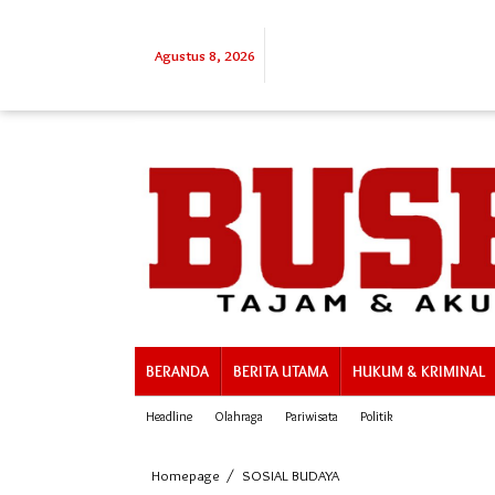
Lewati
ke
konten
Agustus 8, 2026
BERANDA
BERITA UTAMA
HUKUM & KRIMINAL
Headline
Olahraga
Pariwisata
Politik
Sat
Homepage
/
SOSIAL BUDAYA
Samapta