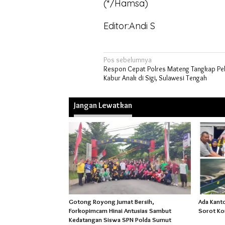
(*/Hamsa)
Editor:Andi S
Navigasi
Pos sebelumnya
Respon Cepat Polres Mateng Tangkap P
pos
Kabur Anak di Sigi, Sulawesi Tengah
Jangan Lewatkan
Gotong Royong Jumat Bersih,
Ada Kant
Forkopimcam Hinai Antusias Sambut
Sorot Ko
Kedatangan Siswa SPN Polda Sumut