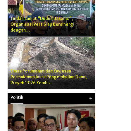
Tindak Lanjut “Duduk Basamo”,
Organisasi Pers Siap Bersinergi
dengan…
Dinas Perumahan dan Kawasan
Permukiman Juara Pengembalian Dana,
Proyek 2026 Kemb…
Politik
+