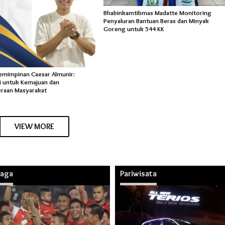
Bhabinkamtibmas Madatte Monitoring
Penyaluran Bantuan Beras dan Minyak
Goreng untuk 544 KK
pemimpinan Caesar Almunir:
 untuk Kemajuan dan
eraan Masyarakat
VIEW MORE
raga
Pariwisata