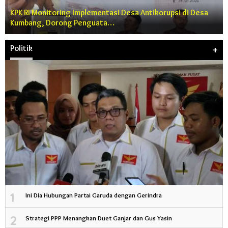
KPK RI Monitoring Implementasi Desa Antikorupsi di Desa
Kumbang, Dorong Penguata…
Politik
+
1
Ini Dia Hubungan Partai Garuda dengan Gerindra
2
Strategi PPP Menangkan Duet Ganjar dan Gus Yasin