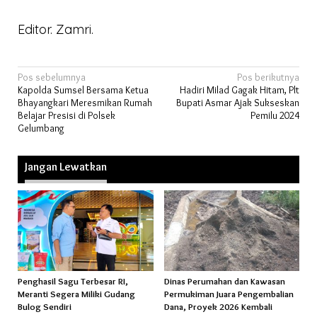
Editor. Zamri.
Navigasi
Pos sebelumnya
Pos berikutnya
Kapolda Sumsel Bersama Ketua
Hadiri Milad Gagak Hitam, Plt
pos
Bhayangkari Meresmikan Rumah
Bupati Asmar Ajak Sukseskan
Belajar Presisi di Polsek
Pemilu 2024
Gelumbang
Jangan Lewatkan
Penghasil Sagu Terbesar RI,
Dinas Perumahan dan Kawasan
Meranti Segera Miliki Gudang
Permukiman Juara Pengembalian
Bulog Sendiri
Dana, Proyek 2026 Kembali