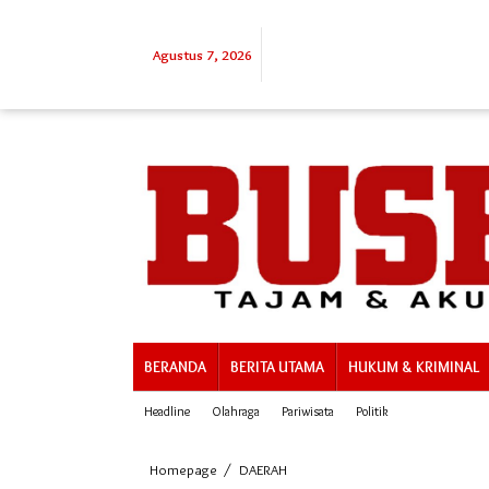
Lewati
ke
konten
Agustus 7, 2026
BERANDA
BERITA UTAMA
HUKUM & KRIMINAL
Headline
Olahraga
Pariwisata
Politik
Polres
Homepage
/
DAERAH
Meranti