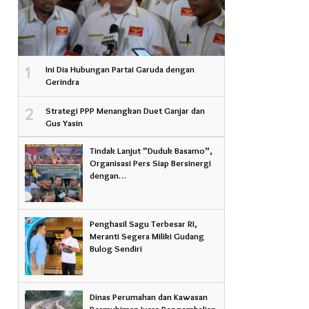
1
Ini Dia Hubungan Partai Garuda dengan
Gerindra
2
Strategi PPP Menangkan Duet Ganjar dan
Gus Yasin
Tindak Lanjut “Duduk Basamo”,
Organisasi Pers Siap Bersinergi
dengan…
Penghasil Sagu Terbesar RI,
Meranti Segera Miliki Gudang
Bulog Sendiri
Dinas Perumahan dan Kawasan
Permukiman Juara Pengembalian