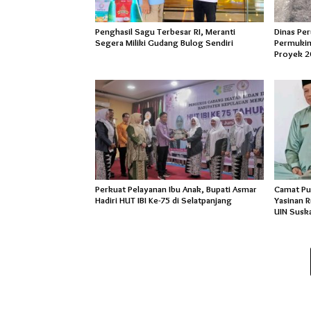
Penghasil Sagu Terbesar RI, Meranti
Dinas Pe
Segera Miliki Gudang Bulog Sendiri
Permukim
Proyek 2
Perkuat Pelayanan Ibu Anak, Bupati Asmar
Camat Pu
Hadiri HUT IBI Ke-75 di Selatpanjang
Yasinan 
UIN Susk