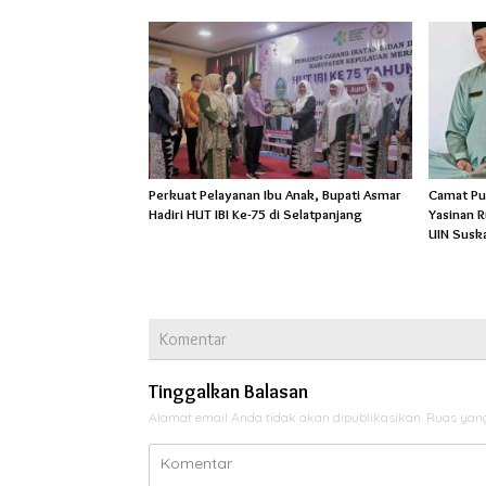
Perkuat Pelayanan Ibu Anak, Bupati Asmar
Camat Pu
Hadiri HUT IBI Ke-75 di Selatpanjang
Yasinan 
UIN Susk
Komentar
Tinggalkan Balasan
Alamat email Anda tidak akan dipublikasikan.
Ruas yang