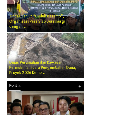
Tindak Lanjut “Duduk Basamo”,
Organisasi Pers Siap Bersinergi
dengan…
Dinas Perumahan dan Kawasan
Permukiman Juara Pengembalian Dana,
Proyek 2026 Kemb…
Politik
+