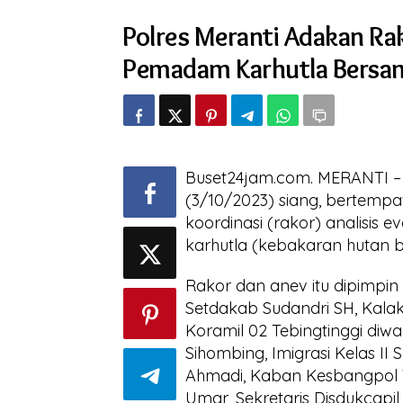
Adakan
Polres Meranti Adakan Ra
Rakor
Anev
Pemadam Karhutla Bersam
dan
Pengecekan
Peralatan
Pemadam
Karhutla
Bersama
Stakholder
Buset24jam.com. MERANTI – P
Terkait
(3/10/2023) siang, bertempa
koordinasi (rakor) analisis
karhutla (kebakaran hutan b
Rakor dan anev itu dipimpin 
Setdakab Sudandri SH, Kalak
Koramil 02 Tebingtinggi diwa
Sihombing, Imigrasi Kelas II
Ahmadi, Kaban Kesbangpol W
Umar, Sekretaris Disdukcapil