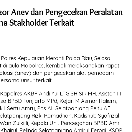
kor Anev dan Pengecekan Peralatan
a Stakholder Terkait
olres Kepulauan Meranti Polda Riau, Selasa
t di aula Mapolres, kembali melaksanakan rapat
 evaluasi (anev) dan pengecekan alat pemadam
ersama unsur terkait.
Kapolres AKBP Andi Yul LTG SH SIk MH, Asisten III
sa BPBD Tunjiarto MPd, Kejari M Asmar Haliem,
kili Sertu Amry, Pos AL Selatpanjang Peltu AF
 Selatpanjang Rizki Ramadhan, Kadishub Syafrizal
an Zulkifli, Kepala Unit Pencegahan BPBD Amri
 Khairul, Pelindo Selatpanjang Amirul Feroni, KSOP