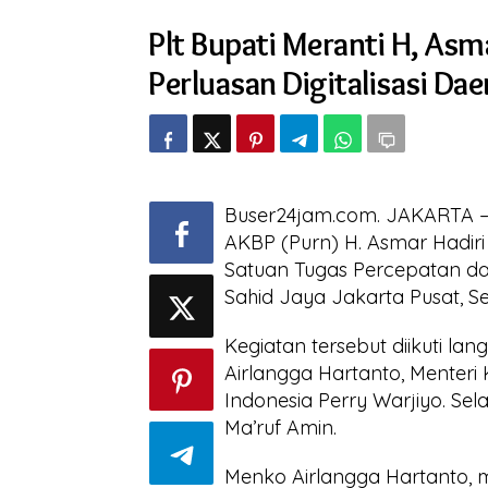
Meranti
Plt Bupati Meranti H, Asm
H,
Asmar
Perluasan Digitalisasi Dae
Hadiri
Rakornas
Percepatan
dan
Perluasan
Digitalisasi
Daerah
Buser24jam.com. JAKARTA – 
AKBP (Purn) H. Asmar Hadiri
Satuan Tugas Percepatan dan
Sahid Jaya Jakarta Pusat, Se
Kegiatan tersebut diikuti l
Airlangga Hartanto, Menteri
Indonesia Perry Warjiyo. Selai
Ma’ruf Amin.
Menko Airlangga Hartanto, 