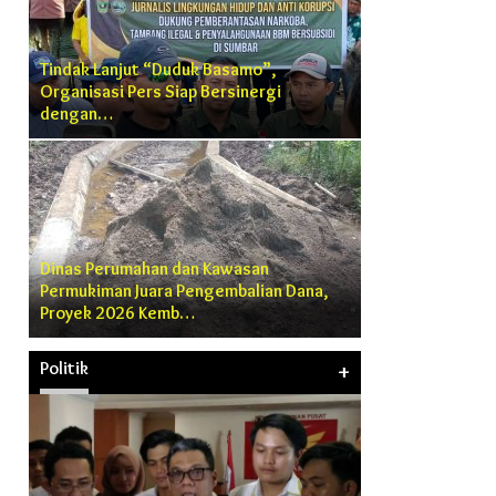
Tindak Lanjut “Duduk Basamo”,
Organisasi Pers Siap Bersinergi
dengan…
Dinas Perumahan dan Kawasan
d
Permukiman Juara Pengembalian Dana,
Proyek 2026 Kemb…
Politik
+