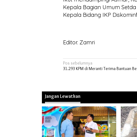
Kepala Bagian Umum Setda 
Kepala Bidang IKP Diskominf
Editor. Zamri
Navigasi
Pos sebelumnya
31.293 KPM di Meranti Terima Bantuan Be
pos
Jangan Lewatkan