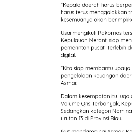
“Kepala daerah harus berper
harus terus menggalakkan tr
kesemuanya akan berimplika
Usai mengikuti Rakornas te
Kepulauan Meranti siap me
pemerintah pusat. Terlebih 
digital.
“Kita siap membantu upaya pe
pengelolaan keuangan daer
Asmar.
Dalam kesempatan itu juga 
Volume Qris Terbanyak, Kepul
Sedangkan kategori Nominal
urutan 13 di Provinsi Riau.
Ikut mendampingi Asmar, Kep