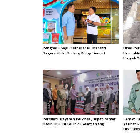
Penghasil Sagu Terbesar RI, Meranti
Dinas Pe
Segera Miliki Gudang Bulog Sendiri
Permukim
Proyek 2
Perkuat Pelayanan Ibu Anak, Bupati Asmar
Camat Pu
Hadiri HUT IBI Ke-75 di Selatpanjang
Yasinan 
UIN Susk