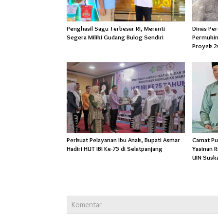
Penghasil Sagu Terbesar RI, Meranti
Dinas Pe
Segera Miliki Gudang Bulog Sendiri
Permukim
Proyek 2
Perkuat Pelayanan Ibu Anak, Bupati Asmar
Camat Pu
Hadiri HUT IBI Ke-75 di Selatpanjang
Yasinan 
UIN Susk
Komentar