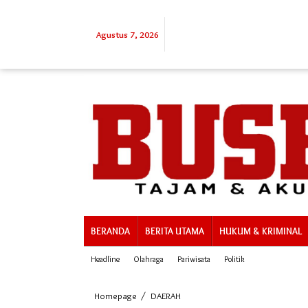
Lewati
ke
konten
Agustus 7, 2026
BERANDA
BERITA UTAMA
HUKUM & KRIMINAL
Headline
Olahraga
Pariwisata
Politik
Plt
Homepage
/
DAERAH
Bupati