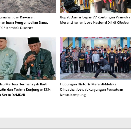
rumahan dan Kawasan
Bupati Asmar Lepas 77 Kontingen Pramuka
an Juara Pengembalian Dana,
Meranti ke Jambore Nasional XII di Cibubur
026 Kembali Disorot
lau Merbau Hermansyah Ikuti
Hubungan Historis Meranti-Melaka
Rutin dan Terima Kunjungan KKN
Dikuatkan Lewat Kunjungan Persatuan
a Serta DAMKAR
Ketua Kampung