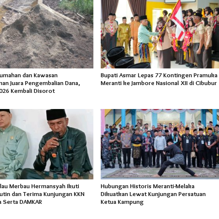
rumahan dan Kawasan
Bupati Asmar Lepas 77 Kontingen Pramuka
an Juara Pengembalian Dana,
Meranti ke Jambore Nasional XII di Cibubur
026 Kembali Disorot
lau Merbau Hermansyah Ikuti
Hubungan Historis Meranti-Melaka
Rutin dan Terima Kunjungan KKN
Dikuatkan Lewat Kunjungan Persatuan
a Serta DAMKAR
Ketua Kampung