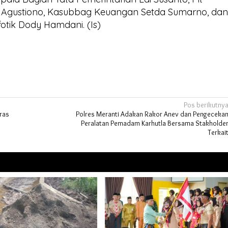
Agustiono, Kasubbag Keuangan Setda Sumarno, da
otik Dody Hamdani. (Is)
Pos berikutny
ras
Polres Meranti Adakan Rakor Anev dan Pengeceka
Peralatan Pemadam Karhutla Bersama Stakholde
Terkai