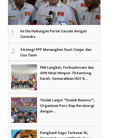
1
Ini Dia Hubungan Partai Garuda dengan
Gerindra
2
Strategi PPP Menangkan Duet Ganjar dan
Gus Yasin
PMI Langkat, Forkopimcam dan
SPN Hinai Himpun 70 Kantong
Darah, Semarakkan HUT R…
.
Tindak Lanjut “Duduk Basamo”,
Organisasi Pers Siap Bersinergi
dengan…
Penghasil Sagu Terbesar RI,
Meranti Segera Miliki Gudang