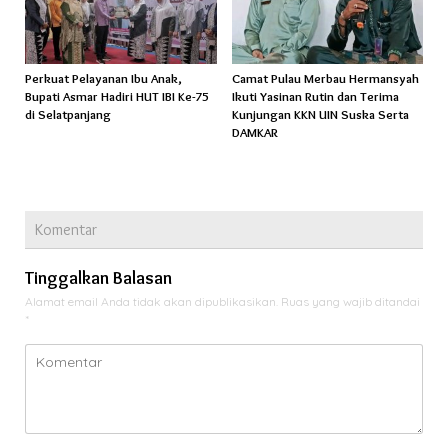
Perkuat Pelayanan Ibu Anak,
Camat Pulau Merbau Hermansyah
Bupati Asmar Hadiri HUT IBI Ke-75
Ikuti Yasinan Rutin dan Terima
di Selatpanjang
Kunjungan KKN UIN Suska Serta
DAMKAR
Komentar
Tinggalkan Balasan
Alamat email Anda tidak akan dipublikasikan.
Ruas yang wajib ditandai
*