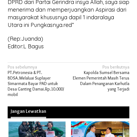
DPRD dari Partai Gerindra insya Allah, saya siap
menerima dan memperjuangkan Aspirasi dari
masyarakat khususnya dapil 1 indaralaya
Utara ini Pungkasnya.red”
(Rep:Juanda)
Editor:L Bagus
Navigasi
Pos sebelumnya
Pos berikutnya
PT.Petronesia & PT.
Kapolda Sumsel Bersama
pos
BDSA.Melaluai Suplayer
Elemen Pemerintah Masih Terus
Simarmata Bayar PAD untuk
Dalam Penanganan Karhutla
Desa Ganting Damai.Rp.10.000/
yang Terjadi
mobil
Jangan Lewatkan