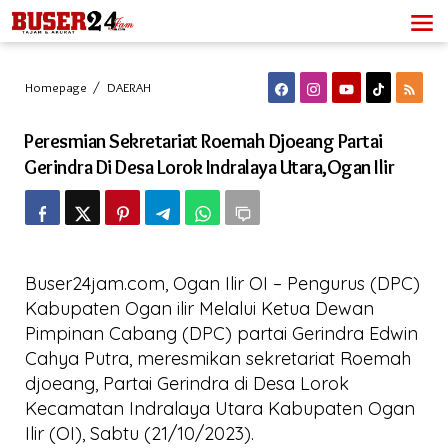
Lewati
ke
konten
Peresmian
Homepage
/
DAERAH
Sekretariat
Roemah
Peresmian Sekretariat Roemah Djoeang Partai
Djoeang
Partai
Gerindra Di Desa Lorok Indralaya Utara,Ogan Ilir
Gerindra
Di
Desa
Lorok
Indralaya
Utara,Ogan
Buser24jam.com, Ogan Ilir OI – Pengurus (DPC)
Ilir
Kabupaten Ogan ilir Melalui Ketua Dewan
Pimpinan Cabang (DPC) partai Gerindra Edwin
Cahya Putra, meresmikan sekretariat Roemah
djoeang, Partai Gerindra di Desa Lorok
Kecamatan Indralaya Utara Kabupaten Ogan
Ilir (OI), Sabtu (21/10/2023).