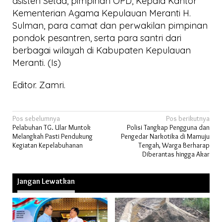
asisten Setda, pimpinan OPD, Kepala Kantor
Kementerian Agama Kepulauan Meranti H.
Sulman, para camat dan perwakilan pimpinan
pondok pesantren, serta para santri dari
berbagai wilayah di Kabupaten Kepulauan
Meranti. (Is)
Editor. Zamri.
Navigasi
Pos sebelumnya
Pos berikutnya
Pelabuhan TG. Ular Muntok
Polisi Tangkap Pengguna dan
pos
Melangkah Pasti Pendukung
Pengedar Narkotika di Mamuju
Kegiatan Kepelabuhanan
Tengah, Warga Berharap
Diberantas hingga Akar
Jangan Lewatkan