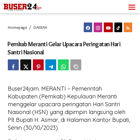
Lewati
ke
konten
Pemkab
Homepage
/
DAERAH
Meranti
Gelar
Pemkab Meranti Gelar Upacara Peringatan Hari
Upacara
Peringatan
Santri Nasional
Hari
Santri
Nasional
Buser24jam. MERANTI – Pemerintah
Kabupaten (Pemkab) Kepulauan Meranti
menggelar upacara peringatan Hari Santri
Nasional (HSN) yang dipimpin langsung oleh
Plt Bupati H. Asmar, di Halaman Kantor Bupati,
Senin (30/10/2023).