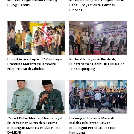
Meranti Segera Miliki Gudang
Permukiman Juara Pengembalian
Bulog Sendiri
Dana, Proyek 2026 Kembali
Disorot
Bupati Asmar Lepas 77 Kontingen
Perkuat Pelayanan Ibu Anak,
Pramuka Meranti ke Jambore
Bupati Asmar Hadiri HUT IBI Ke-75
Nasional XII di Cibubur
di Selatpanjang
Camat Pulau Merbau Hermansyah
Hubungan Historis Meranti-
Ikuti Yasinan Rutin dan Terima
Melaka Dikuatkan Lewat
Kunjungan KKN UIN Suska Serta
Kunjungan Persatuan Ketua
DAMKAR
Kampung