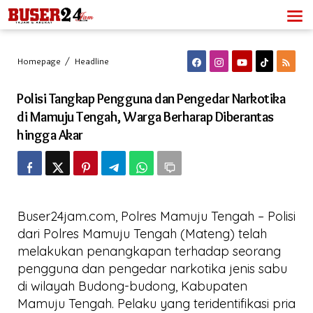
Lewati
ke
konten
Polisi
Homepage
/
Headline
Tangkap
Pengguna
Polisi Tangkap Pengguna dan Pengedar Narkotika
dan
Pengedar
di Mamuju Tengah, Warga Berharap Diberantas
Narkotika
hingga Akar
di
Mamuju
Tengah,
Warga
Berharap
Diberantas
hingga
Buser24jam.com, Polres Mamuju Tengah – Polisi
Akar
dari Polres Mamuju Tengah (Mateng) telah
melakukan penangkapan terhadap seorang
pengguna dan pengedar narkotika jenis sabu
di wilayah Budong-budong, Kabupaten
Mamuju Tengah. Pelaku yang teridentifikasi pria