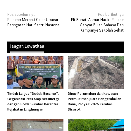
Navigasi
Pos sebelumnya
Pos berikutnya
Pemkab Meranti Gelar Upacara
Plt Bupati Asmar Hadiri Puncak
pos
Peringatan Hari Santri Nasional
Gebyar Bulan Bahasa Dan
Kampanye Sekolah Sehat
Jangan Lewatkan
Tindak Lanjut “Duduk Basamo”,
Dinas Perumahan dan Kawasan
Organisasi Pers Siap Bersinergi
Permukiman Juara Pengembalian
dengan Polda Sumbar Berantas
Dana, Proyek 2026 Kembali
Kejahatan Lingkungan
Disorot