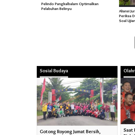
Pelindo Pangkalbalam Optimalkan
Pelabuhan Belinyu
Aliansi Ju
Periksa 
Soal Uji
Sosial Budaya
Olah
Saat 
Gotong Royong Jumat Bersih,