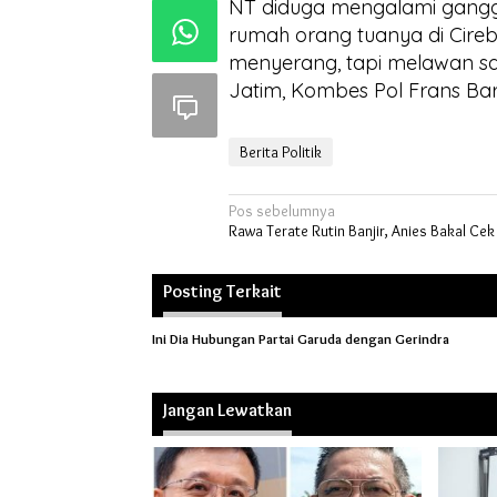
NT diduga mengalami ganggu
rumah orang tuanya di Cireb
menyerang, tapi melawan sa
Jatim, Kombes Pol Frans Bar
Berita Politik
Navigasi
Pos sebelumnya
Rawa Terate Rutin Banjir, Anies Bakal Cek
pos
Posting Terkait
Ini Dia Hubungan Partai Garuda dengan Gerindra
Jangan Lewatkan