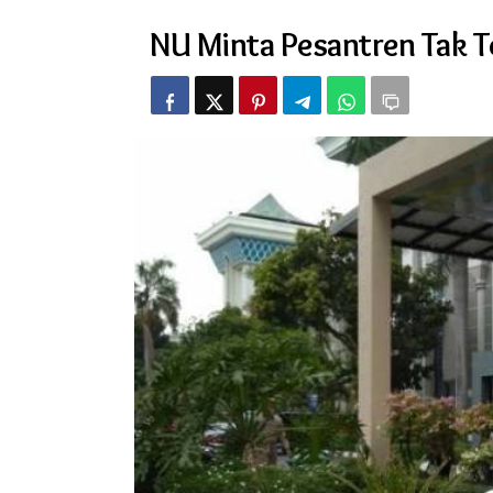
Pesantren
NU Minta Pesantren Tak T
Tak
Terprovokasi
Teror
Orang
Gila