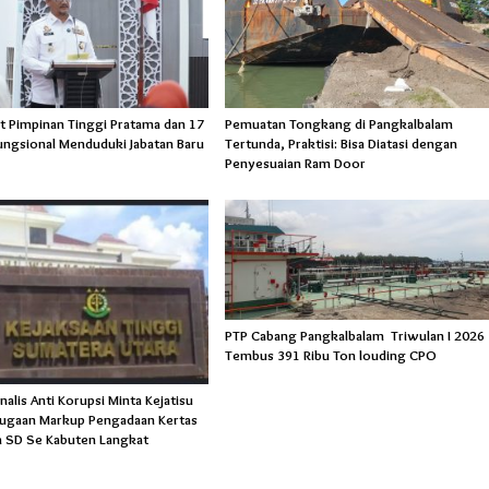
t Pimpinan Tinggi Pratama dan 17
Pemuatan Tongkang di Pangkalbalam
ungsional Menduduki Jabatan Baru
Tertunda, Praktisi: Bisa Diatasi dengan
Penyesuaian Ram Door
PTP Cabang Pangkalbalam Triwulan I 2026
Tembus 391 Ribu Ton louding CPO
rnalis Anti Korupsi Minta Kejatisu
Dugaan Markup Pengadaan Kertas
an SD Se Kabuten Langkat