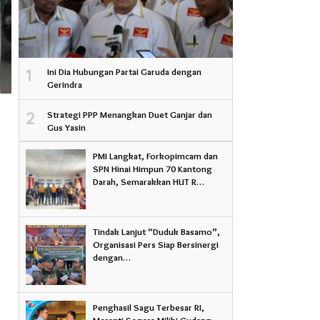
1
Ini Dia Hubungan Partai Garuda dengan
Gerindra
2
Strategi PPP Menangkan Duet Ganjar dan
Gus Yasin
PMI Langkat, Forkopimcam dan
SPN Hinai Himpun 70 Kantong
Darah, Semarakkan HUT R…
Tindak Lanjut “Duduk Basamo”,
Organisasi Pers Siap Bersinergi
n
dengan…
Penghasil Sagu Terbesar RI,
Meranti Segera Miliki Gudang