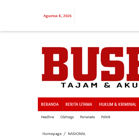
Lewati
ke
konten
Agustus 8, 2026
BERANDA
BERITA UTAMA
HUKUM & KRIMINAL
Headline
Olahraga
Pariwisata
Politik
NU
Homepage
/
NASIONAL
Minta