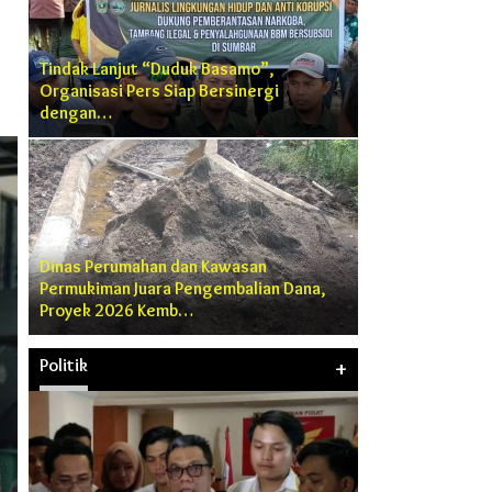
Tindak Lanjut “Duduk Basamo”,
Organisasi Pers Siap Bersinergi
dengan…
Dinas Perumahan dan Kawasan
Permukiman Juara Pengembalian Dana,
Proyek 2026 Kemb…
Politik
+