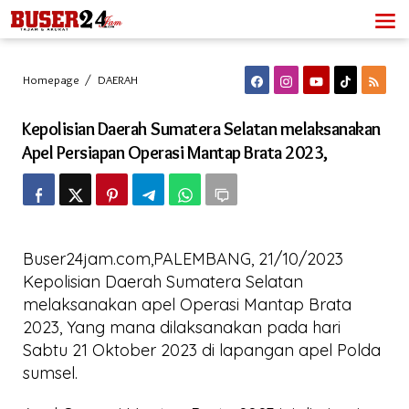
Lewati
ke
konten
Kepolisian
Homepage
/
DAERAH
Daerah
Sumatera
Kepolisian Daerah Sumatera Selatan melaksanakan
Selatan
melaksanakan
Apel Persiapan Operasi Mantap Brata 2023,
Apel
Persiapan
Operasi
Mantap
Brata
2023,
Buser24jam.com,PALEMBANG, 21/10/2023
Kepolisian Daerah Sumatera Selatan
melaksanakan apel Operasi Mantap Brata
2023, Yang mana dilaksanakan pada hari
Sabtu 21 Oktober 2023 di lapangan apel Polda
sumsel.