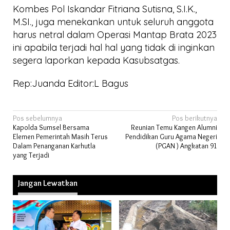
Kombes Pol Iskandar Fitriana Sutisna, S.I.K.,
M.SI., juga menekankan untuk seluruh anggota
harus netral dalam Operasi Mantap Brata 2023
ini apabila terjadi hal hal yang tidak di inginkan
segera laporkan kepada Kasubsatgas.
Rep:Juanda Editor:L Bagus
Navigasi
Pos sebelumnya
Pos berikutnya
Kapolda Sumsel Bersama
Reunian Temu Kangen Alumni
pos
Elemen Pemerintah Masih Terus
Pendidikan Guru Agama Negeri
Dalam Penanganan Karhutla
(PGAN ) Angkatan 91
yang Terjadi
Jangan Lewatkan