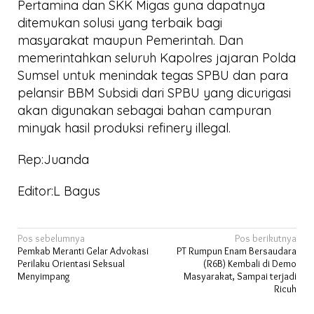
Pertamina dan SKK Migas guna dapatnya
ditemukan solusi yang terbaik bagi
masyarakat maupun Pemerintah. Dan
memerintahkan seluruh Kapolres jajaran Polda
Sumsel untuk menindak tegas SPBU dan para
pelansir BBM Subsidi dari SPBU yang dicurigasi
akan digunakan sebagai bahan campuran
minyak hasil produksi refinery illegal.
Rep:Juanda
Editor:L Bagus
Navigasi
Pos sebelumnya
Pos berikutnya
Pemkab Meranti Gelar Advokasi
PT Rumpun Enam Bersaudara
pos
Perilaku Orientasi Seksual
(R6B) Kembali di Demo
Menyimpang
Masyarakat, Sampai terjadi
Ricuh