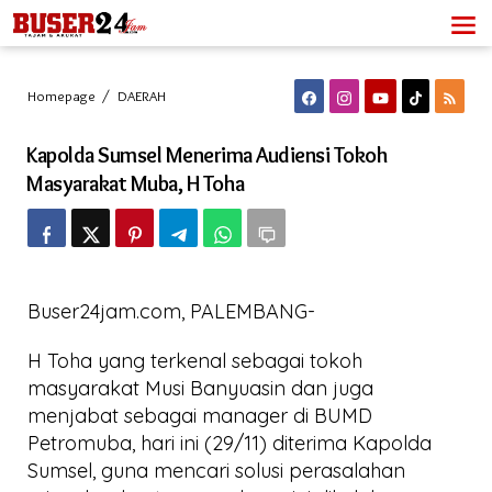
Lewati
ke
konten
Kapolda
Homepage
/
DAERAH
Sumsel
Menerima
Kapolda Sumsel Menerima Audiensi Tokoh
Audiensi
Tokoh
Masyarakat Muba, H Toha
Masyarakat
Muba,
H
Toha
Buser24jam.com, PALEMBANG-
H Toha yang terkenal sebagai tokoh
masyarakat Musi Banyuasin dan juga
menjabat sebagai manager di BUMD
Petromuba, hari ini (29/11) diterima Kapolda
Sumsel, guna mencari solusi perasalahan