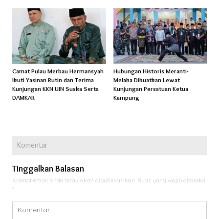
Camat Pulau Merbau Hermansyah
Hubungan Historis Meranti-
Ikuti Yasinan Rutin dan Terima
Melaka Dikuatkan Lewat
Kunjungan KKN UIN Suska Serta
Kunjungan Persatuan Ketua
DAMKAR
Kampung
Komentar
Tinggalkan Balasan
Alamat email Anda tidak akan dipublikasikan.
Ruas yang wajib ditandai
*