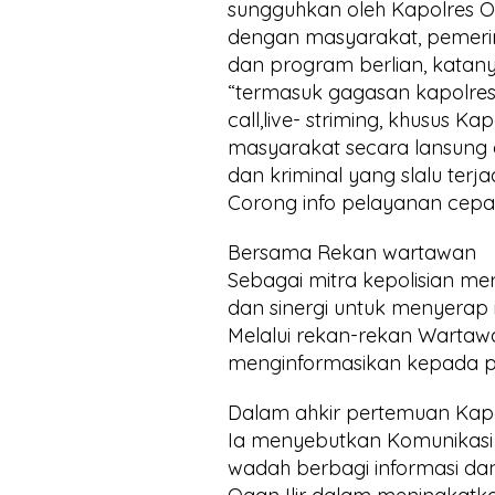
sungguhkan oleh Kapolres Ogan
dengan masyarakat, pemerinta
dan program berlian, katany
“termasuk gagasan kapolres
call,live- striming, khusus 
masyarakat secara lansung
dan kriminal yang slalu terja
Corong info pelayanan cep
Bersama Rekan wartawan
Sebagai mitra kepolisian mer
dan sinergi untuk menyerap in
Melalui rekan-rekan Wartaw
menginformasikan kepada pu
Dalam ahkir pertemuan Kap
Ia menyebutkan Komunikasi M
wadah berbagi informasi da