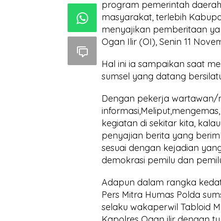
program pemerintah daera
masyarakat, terlebih Kabup
menyajikan pemberitaan yang
Ogan Ilir (OI), Senin 11 Nove
Hal ini ia sampaikan saat 
sumsel yang datang bersilat
Dengan pekerja wartawan/me
informasi,Meliput,mengemas,
kegiatan di sekitar kita, k
penyajian berita yang beri
sesuai dengan kejadian yan
demokrasi pemilu dan pemi
Adapun dalam rangka kedat
Pers Mitra Humas Polda sum
selaku wakaperwil Tabloid
Kapolres Ogan ilir dengan tuj