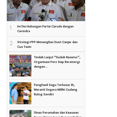
1
Ini Dia Hubungan Partai Garuda dengan
Gerindra
2
Strategi PPP Menangkan Duet Ganjar dan
Gus Yasin
Tindak Lanjut “Duduk Basamo”,
Organisasi Pers Siap Bersinergi
dengan…
Penghasil Sagu Terbesar RI,
Meranti Segera Miliki Gudang
Bulog Sendiri
Dinas Perumahan dan Kawasan
Permukiman Juara Pengembalian