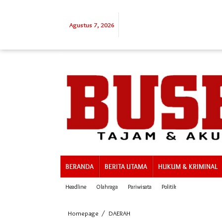
Lewati
ke
konten
Agustus 7, 2026
BERANDA
BERITA UTAMA
HUKUM & KRIMINAL
Headline
Olahraga
Pariwisata
Politik
Wartawan
Homepage
/
DAERAH
Mitra