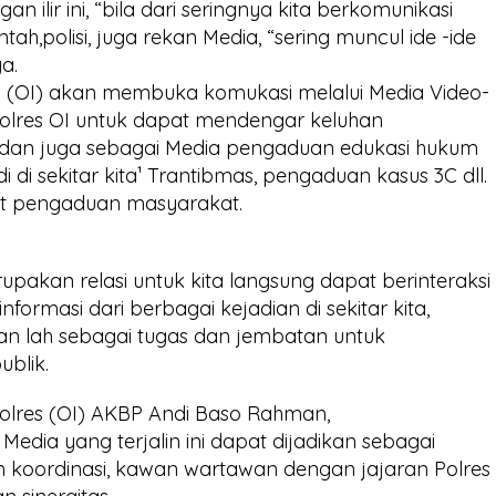
 ilir ini, “bila dari seringnya kita berkomunikasi
h,polisi, juga rekan Media, “sering muncul ide -ide
a.
 (OI) akan membuka komukasi melalui Media Video-
Kapolres OI untuk dapat mendengar keluhan
 dan juga sebagai Media pengaduan edukasi hukum
di di sekitar kita¹ Trantibmas, pengaduan kasus 3C dll.
at pengaduan masyarakat.
upakan relasi untuk kita langsung dapat berinteraksi
formasi dari berbagai kejadian di sekitar kita,
an lah sebagai tugas dan jembatan untuk
blik.
olres (OI) AKBP Andi Baso Rahman,
edia yang terjalin ini dapat dijadikan sebagai
n koordinasi, kawan wartawan dengan jajaran Polres