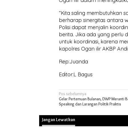
Ogan Ilir dalam meningkatka
“Kita saling membutuhkan s
berharap sinergitas antara
Polisi dapat menjalin koord
berita. Jika ada yang perlu
untuk koordinasi, karena m
kapolres Ogan ilir AKBP And
Rep:Juanda
Editor:L Bagus
Navigasi
Pos sebelumnya
Gelar Pertemuan Bulanan, DWP Meranti B
pos
Speaking dan Larangan Politik Praktis
Jangan Lewatkan