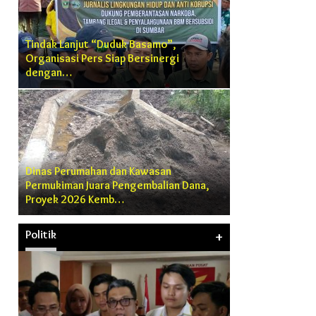
Tindak Lanjut “Duduk Basamo”,
Organisasi Pers Siap Bersinergi
dengan…
Dinas Perumahan dan Kawasan
Permukiman Juara Pengembalian Dana,
Proyek 2026 Kemb…
Politik
+