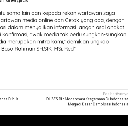
n sinergitas
atu sama lain dan kepada rekan wartawan saya
 wartawan media online dan Cetak yang ada, dengan
inasi dalam menyajikan informasi jangan asal angkat
 di konfirmasi, awak media tak perlu sungkan-sungkan
edia merupakan mitra kami,” demikian ungkap
i Baso Rahman SH.SIK. MSi. Red”
Pos berikutny
ahas Publik
DUBES RI : Moderesasi Keagamaan Di Indonesis
Menjadi Dasar Demokrasi Indonesi