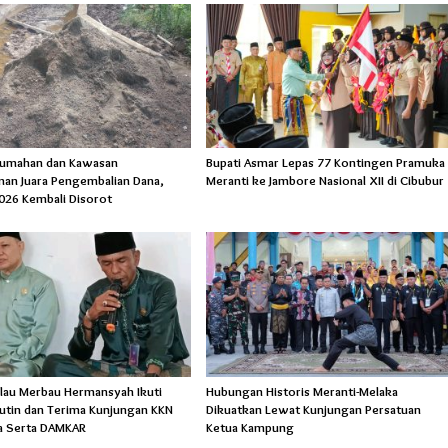
rumahan dan Kawasan
Bupati Asmar Lepas 77 Kontingen Pramuka
an Juara Pengembalian Dana,
Meranti ke Jambore Nasional XII di Cibubur
026 Kembali Disorot
lau Merbau Hermansyah Ikuti
Hubungan Historis Meranti-Melaka
Rutin dan Terima Kunjungan KKN
Dikuatkan Lewat Kunjungan Persatuan
a Serta DAMKAR
Ketua Kampung