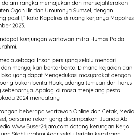
h dalam rangka memajukan dan mensejahterakan
aten Ogan Ilir dan Umumnya Sumsel, dengan
 positif,” kata Kapolres di ruang kerjanya Mapolres
mber 2023,
mendapat kunjungan wartawan mitra Humas Polda
urahmi.
dia sebagai Insan pers yang selalu mencari
 dan menyajikan berita-berita. Dimana kejadian dan
alau bisa yang dapat Mengedukasi masyarakat dengan
mbang bukan berita Hoak, adanya temuan dan harus
g sebenarnya. Apalagi di masa menjelang pesta
lukada 2024 mendatang.
angan beberapa wartawan Online dan Cetak, Media
sel, bersama rekan yang di sampaikan Juanda Ab
 Media Www.Buser24jam.com datang kerungan Kerja
uan Silahturrahmi Agar selalu terjalin kemitraan,