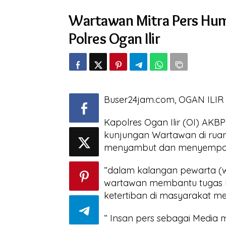
Pers
Wartawan Mitra Pers Hum
Humas
Polda
Polres Ogan Ilir
Sumsel
Silahturrahmi
ke
Polres
Ogan
Ilir
Buser24jam.com, OGAN ILIR
Kapolres Ogan Ilir (OI) AKB
kunjungan Wartawan di ruang
menyambut dan menyempat
“dalam kalangan pewarta (wa
wartawan membantu tugas P
ketertiban di masyarakat mela
“ Insan pers sebagai Media 