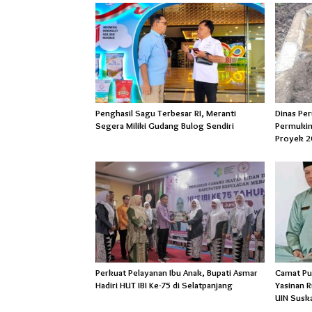
Penghasil Sagu Terbesar RI, Meranti
Dinas Pe
Segera Miliki Gudang Bulog Sendiri
Permukim
Proyek 2
Perkuat Pelayanan Ibu Anak, Bupati Asmar
Camat Pu
Hadiri HUT IBI Ke-75 di Selatpanjang
Yasinan 
UIN Susk