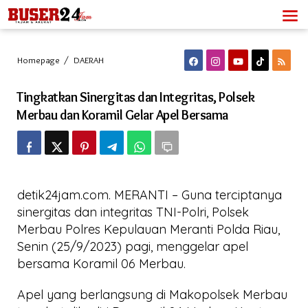
Lewati
ke
konten
Tingkatkan
Homepage
/
DAERAH
Sinergitas
dan
Tingkatkan Sinergitas dan Integritas, Polsek
Integritas,
Polsek
Merbau dan Koramil Gelar Apel Bersama
Merbau
dan
Koramil
Gelar
Apel
Bersama
detik24jam.com. MERANTI – Guna terciptanya
sinergitas dan integritas TNI-Polri, Polsek
Merbau Polres Kepulauan Meranti Polda Riau,
Senin (25/9/2023) pagi, menggelar apel
bersama Koramil 06 Merbau.
Apel yang berlangsung di Makopolsek Merbau