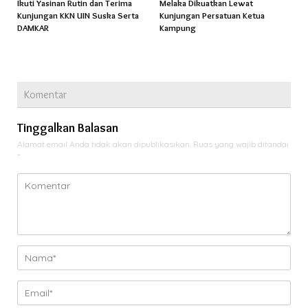
Ikuti Yasinan Rutin dan Terima
Melaka Dikuatkan Lewat
Kunjungan KKN UIN Suska Serta
Kunjungan Persatuan Ketua
DAMKAR
Kampung
Komentar
Tinggalkan Balasan
Alamat email Anda tidak akan dipublikasikan.
Ruas yang wajib ditandai
*