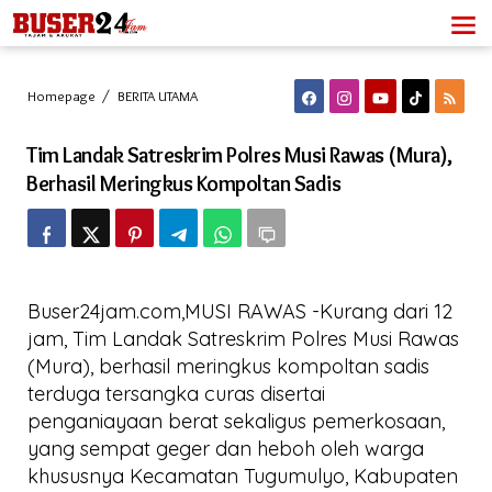
Lewati
ke
konten
Tim
Homepage
/
BERITA UTAMA
Landak
Satreskrim
Tim Landak Satreskrim Polres Musi Rawas (Mura),
Polres
Musi
Berhasil Meringkus Kompoltan Sadis
Rawas
(Mura),
Berhasil
Meringkus
Kompoltan
Sadis
Buser24jam.com,MUSI RAWAS -Kurang dari 12
jam, Tim Landak Satreskrim Polres Musi Rawas
(Mura), berhasil meringkus kompoltan sadis
terduga tersangka curas disertai
penganiayaan berat sekaligus pemerkosaan,
yang sempat geger dan heboh oleh warga
khususnya Kecamatan Tugumulyo, Kabupaten