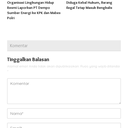
Organisasi Lingkungan Hidup
Diduga Kebal Hukum, Barang
Resmi Laporkan PT Dempo
Ilegal Tetap Masuk Bengkalis
Sumber Energi ke KPK dan Mabes
Polri
Komentar
Tinggalkan Balasan
Alamat email Anda tidak akan dipublikasikan.
Ruas yang wajib ditandai
*