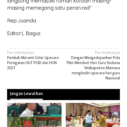
langsung memasuki rumah korban masing-
masing memegang satu peran.red”
Rep:Juanda
Editor:L Bagus
Navigasi
Pos sebelumnya
Pos berikutnya
Pemkab Meranti Gelar Upacara
Dengan Mengedepankan Pola
pos
Peringatan HUT PGRI dan HGN
Pikir Mendset Hari Guru Sedunia
2023
Wakapolres Mamasa
menghadiri upacara hari guru
Nasional
Jangan Lewatkan