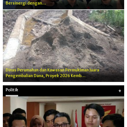
Bersinergi dengan…
Dinas Perumahan dan Kawasan Permukiman Juara
Pengembalian Dana, Proyek 2026 Kemb…
Politik
+