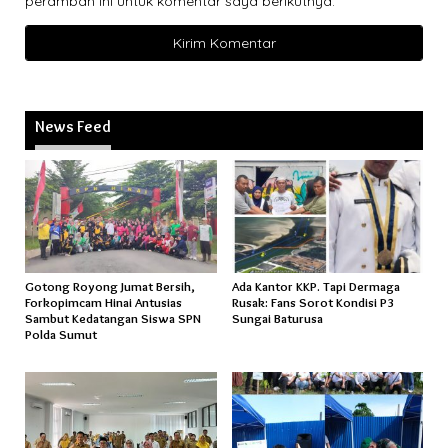
peramban ini untuk komentar saya berikutnya.
News Feed
Gotong Royong Jumat Bersih,
Ada Kantor KKP. Tapi Dermaga
Forkopimcam Hinai Antusias
Rusak: Fans Sorot Kondisi P3
Sambut Kedatangan Siswa SPN
Sungai Baturusa
Polda Sumut