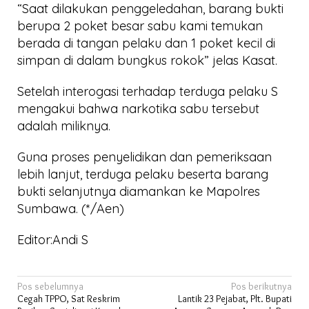
“Saat dilakukan penggeledahan, barang bukti
berupa 2 poket besar sabu kami temukan
berada di tangan pelaku dan 1 poket kecil di
simpan di dalam bungkus rokok” jelas Kasat.
Setelah interogasi terhadap terduga pelaku S
mengakui bahwa narkotika sabu tersebut
adalah miliknya.
Guna proses penyelidikan dan pemeriksaan
lebih lanjut, terduga pelaku beserta barang
bukti selanjutnya diamankan ke Mapolres
Sumbawa. (*/Aen)
Editor:Andi S
Navigasi
Pos sebelumnya
Pos berikutnya
Cegah TPPO, Sat Reskrim
Lantik 23 Pejabat, Plt. Bupati
pos