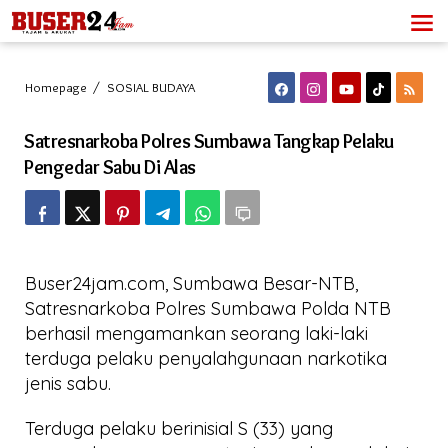
Lewati
ke
konten
Satresnarkoba
Homepage
/
SOSIAL BUDAYA
Polres
Sumbawa
Satresnarkoba Polres Sumbawa Tangkap Pelaku
Tangkap
Pelaku
Pengedar Sabu Di Alas
Pengedar
Sabu
Di
Alas
Buser24jam.com, Sumbawa Besar-NTB,
Satresnarkoba Polres Sumbawa Polda NTB
berhasil mengamankan seorang laki-laki
terduga pelaku penyalahgunaan narkotika
jenis sabu.
Terduga pelaku berinisial S (33) yang