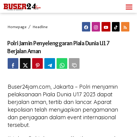
Lewati
ke
konten
Polri
Homepage
/
Headline
Jamin
Penyelenggaran
Polri Jamin Penyelenggaran Piala Dunia U17
Piala
Dunia
Berjalan Aman
U17
Berjalan
Aman
Buser24jam.com, Jakarta – Polri menjamin
pelaksanaan Piala Dunia U17 2023 dapat
berjalan aman, tertib dan lancar. Aparat
kepolisian telah menyiapkan pengamanan
dan penjagaan dalam event internasional
tersebut.