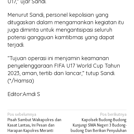
U17,” ujar Sandi.
Menurut Sandi, personel kepolisian yang
ditugaskan dalam mengamankan kegiatan itu
juga diminta untuk mengantisipasi seluruh
potensi gangguan kamtibmas yang dapat
terjadi.
“Tujuan operasi ini menjamin keamanan
penyelenggaraan FIFA U17 World Cup Tahun
2023, aman, tertib dan lancar,” tutup Sandi.
(*/Hamsa)
Editor:Amdi S
Navigasi
Pos sebelumnya
Pos berikutnya
Pisah Sambut Wakapolres dan
Kapolsek Budong-Budong
pos
Kasat Lantas, Ini Pesan dan
Kunjungi SMA Negeri 3 Budong-
Harapan Kapolres Meranti
budong Dan Berikan Penyuluhan