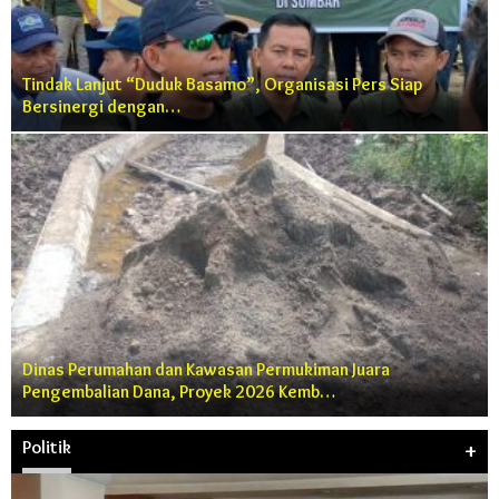
Tindak Lanjut “Duduk Basamo”, Organisasi Pers Siap
Bersinergi dengan…
Dinas Perumahan dan Kawasan Permukiman Juara
Pengembalian Dana, Proyek 2026 Kemb…
Politik
+