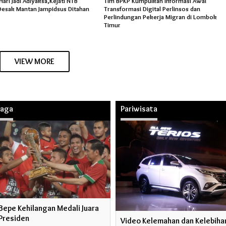
ri Jadi Adiyaksa,Kejati NTB
Tim BPKP Kumpulkan Informasi Awal
esak Mantan Jampidsus Ditahan
Transformasi Digital Perlinsos dan
Perlindungan Pekerja Migran di Lombok
Timur
VIEW MORE
raga
Pariwisata
Bepe Kehilangan Medali Juara
 Presiden
Video Kelemahan dan Kelebihan