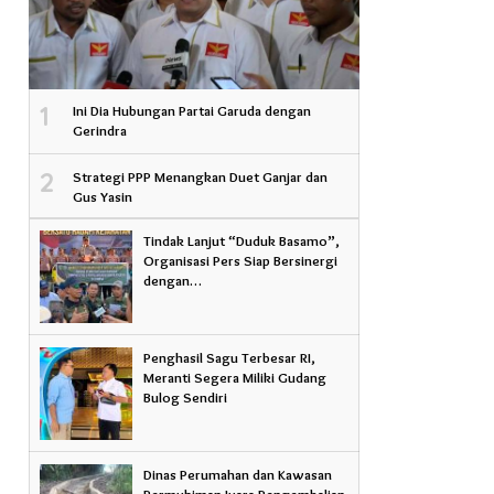
1
Ini Dia Hubungan Partai Garuda dengan
Gerindra
2
Strategi PPP Menangkan Duet Ganjar dan
Gus Yasin
Tindak Lanjut “Duduk Basamo”,
Organisasi Pers Siap Bersinergi
dengan…
Penghasil Sagu Terbesar RI,
Meranti Segera Miliki Gudang
Bulog Sendiri
Dinas Perumahan dan Kawasan
Permukiman Juara Pengembalian