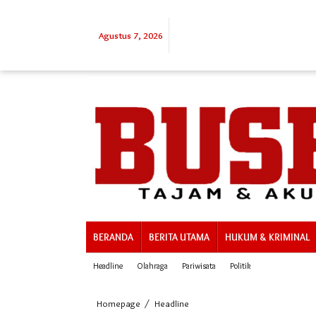
Lewati
ke
konten
Agustus 7, 2026
BERANDA
BERITA UTAMA
HUKUM & KRIMINAL
Headline
Olahraga
Pariwisata
Politik
Polres
Homepage
/
Headline
Mateng