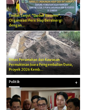
Tindak Lanjut “Duduk Basamo”,
Organisasi Pers Siap Bersinergi
dengan…
Dinas Perumahan dan Kawasan
Permukiman Juara Pengembalian Dana,
Proyek 2026 Kemb…
Politik
+
n