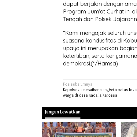
dapat berjalan dengan ama
Program Jum’at Curhat ini a
Tengah dan Polsek Jajarann
“Kami mengajak seluruh un
suasana kondusifitas di Ka
upaya ini merupakan bagia
ketertiban, serta kenyaman
demokrasi.(*/Hamsa)
Navigasi
Pos sebelumnya
Kapolsek selesaikan sengketa batas loka
pos
warga di desa kadaila karossa
Jangan Lewatkan