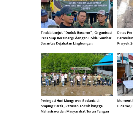
Tindak Lanjut “Duduk Basamo”, Organisasi
Dinas Pe
Pers Siap Bersinergi dengan Polda Sumbar
Permukim
Berantas Kejahatan Lingkungan
Proyek 2
Peringati Hari Mangrove Sedunia di
Moment Ha
Amping Parak, Ratusan Tokoh hingga
Didemo,D
Mahasiswa dan Masyarakat Turun Tangan