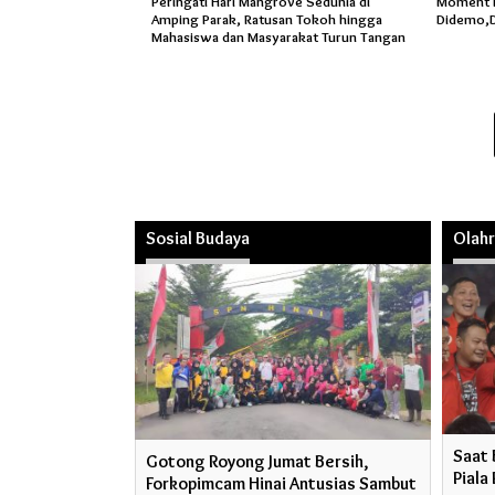
Peringati Hari Mangrove Sedunia di
Moment Ha
Amping Parak, Ratusan Tokoh hingga
Didemo,D
Mahasiswa dan Masyarakat Turun Tangan
Sosial Budaya
Olah
Saat 
Gotong Royong Jumat Bersih,
Piala
Forkopimcam Hinai Antusias Sambut