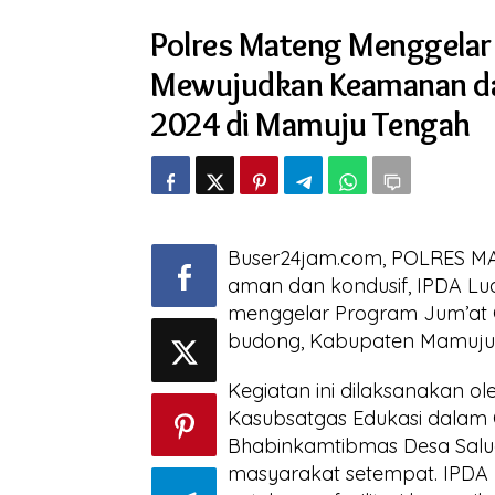
Menggelar
Polres Mateng Menggelar
Program
Jum'at
Mewujudkan Keamanan dan
Curhat
untuk
2024 di Mamuju Tengah
Mewujudkan
Keamanan
dan
Kondusifitas
Menjelang
Pemilu
2024
Buser24jam.com, POLRES M
di
Mamuju
aman dan kondusif, IPDA Lud
Tengah
menggelar Program Jum’at C
budong, Kabupaten Mamuju 
Kegiatan ini dilaksanakan o
Kasubsatgas Edukasi dalam
Bhabinkamtibmas Desa Salugat
masyarakat setempat. IPDA 