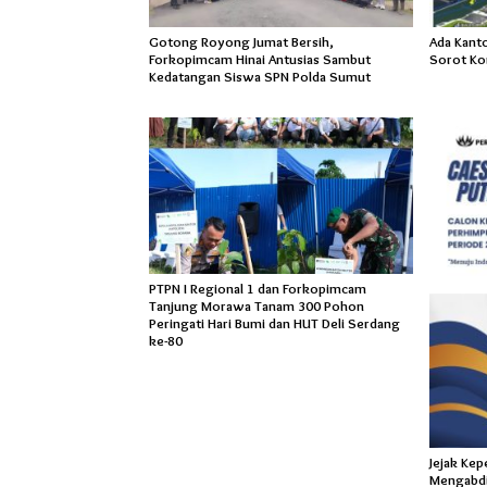
Gotong Royong Jumat Bersih,
Ada Kant
Forkopimcam Hinai Antusias Sambut
Sorot Ko
Kedatangan Siswa SPN Polda Sumut
PTPN I Regional 1 dan Forkopimcam
Tanjung Morawa Tanam 300 Pohon
Peringati Hari Bumi dan HUT Deli Serdang
ke-80
Jejak Ke
Mengabdi