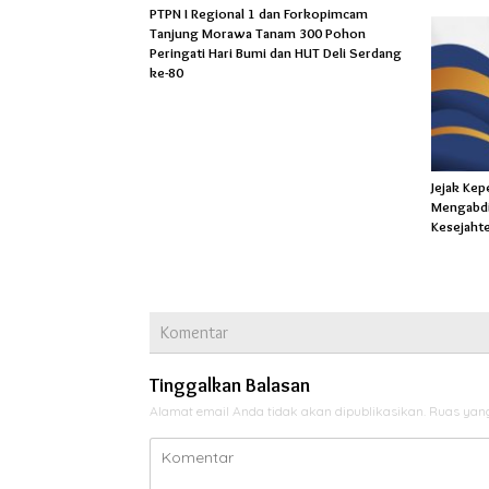
PTPN I Regional 1 dan Forkopimcam
Tanjung Morawa Tanam 300 Pohon
Peringati Hari Bumi dan HUT Deli Serdang
ke-80
Jejak Ke
Mengabdi
Kesejaht
Komentar
Tinggalkan Balasan
Alamat email Anda tidak akan dipublikasikan.
Ruas yang