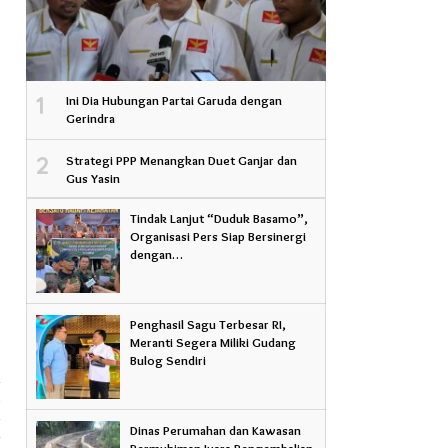
1
Ini Dia Hubungan Partai Garuda dengan
Gerindra
2
Strategi PPP Menangkan Duet Ganjar dan
Gus Yasin
Tindak Lanjut “Duduk Basamo”,
Organisasi Pers Siap Bersinergi
dengan…
Penghasil Sagu Terbesar RI,
Meranti Segera Miliki Gudang
Bulog Sendiri
a
n
Dinas Perumahan dan Kawasan
i
Permukiman Juara Pengembalian