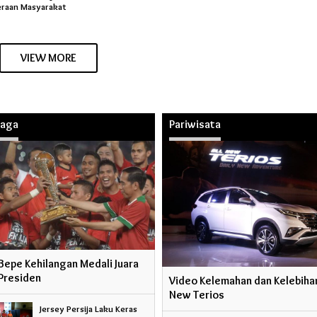
eraan Masyarakat
VIEW MORE
raga
Pariwisata
Bepe Kehilangan Medali Juara
 Presiden
Video Kelemahan dan Kelebihan
New Terios
Jersey Persija Laku Keras