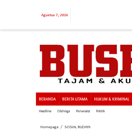
Lewati
ke
konten
Agustus 7, 2026
BERANDA
BERITA UTAMA
HUKUM & KRIMINAL
Headline
Olahraga
Pariwisata
Politik
Polres
Homepage
/
SOSIAL BUDAYA
Mamuju