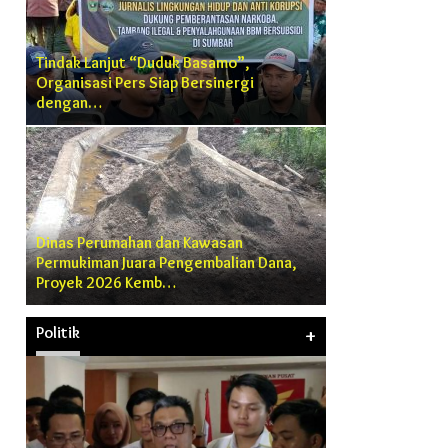
Tindak Lanjut “Duduk Basamo”,
Organisasi Pers Siap Bersinergi
dengan…
Dinas Perumahan dan Kawasan
Permukiman Juara Pengembalian Dana,
Proyek 2026 Kemb…
Politik
+