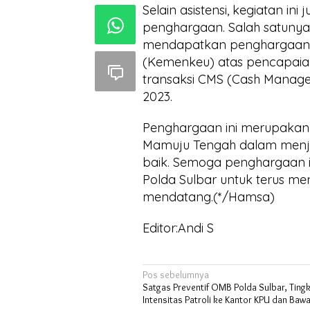
Selain asistensi, kegiatan 
penghargaan. Salah satunya
mendapatkan penghargaan s
(Kemenkeu) atas pencapaia
transaksi CMS (Cash Manag
2023.
Penghargaan ini merupakan b
Mamuju Tengah dalam menja
baik. Semoga penghargaan in
Polda Sulbar untuk terus m
mendatang.(*/Hamsa)
Editor:Andi S
Navigasi
Pos sebelumnya
Satgas Preventif OMB Polda Sulbar, Ting
pos
Intensitas Patroli ke Kantor KPU dan Baw