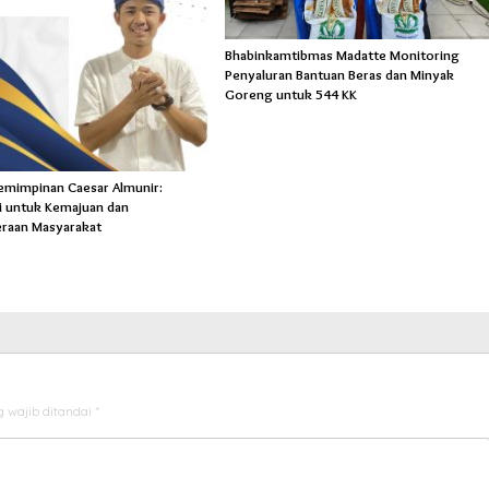
Bhabinkamtibmas Madatte Monitoring
Penyaluran Bantuan Beras dan Minyak
Goreng untuk 544 KK
pemimpinan Caesar Almunir:
 untuk Kemajuan dan
eraan Masyarakat
 wajib ditandai
*