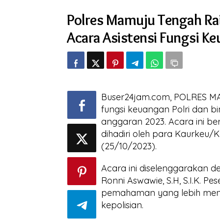
Tengah
Polres Mamuju Tengah Ra
Raih
Penghargaan
Acara Asistensi Fungsi Ke
dari
Kemenkeu
dalam
Acara
Asistensi
Fungsi
Keuangan
Buser24jam.com, POLRES MAM
Polri
Tahun
fungsi keuangan Polri dan 
2023
anggaran 2023. Acara ini ber
dihadiri oleh para Kaurkeu/K
(25/10/2023).
Acara ini diselenggarakan 
Ronni Aswawie, S.H, S.I.K. P
pemahaman yang lebih menda
kepolisian.