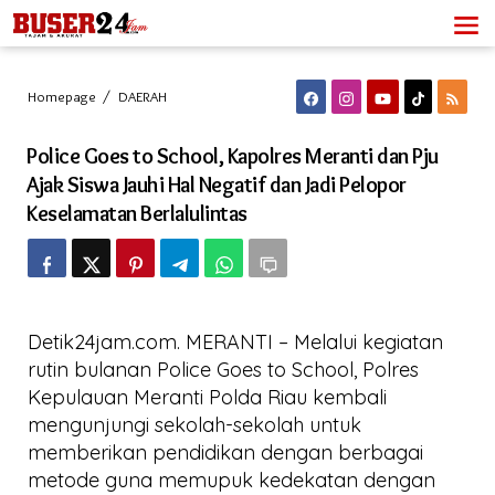
Lewati
ke
konten
Police
Homepage
/
DAERAH
Goes
to
Police Goes to School, Kapolres Meranti dan Pju
School,
Kapolres
Ajak Siswa Jauhi Hal Negatif dan Jadi Pelopor
Meranti
Keselamatan Berlalulintas
dan
Pju
Ajak
Siswa
Jauhi
Hal
Negatif
Detik24jam.com. MERANTI – Melalui kegiatan
dan
rutin bulanan Police Goes to School, Polres
Jadi
Kepulauan Meranti Polda Riau kembali
Pelopor
Keselamatan
mengunjungi sekolah-sekolah untuk
Berlalulintas
memberikan pendidikan dengan berbagai
metode guna memupuk kedekatan dengan