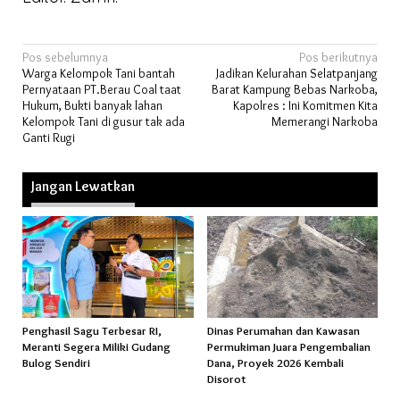
Navigasi
Pos sebelumnya
Pos berikutnya
Warga Kelompok Tani bantah
Jadikan Kelurahan Selatpanjang
pos
Pernyataan PT.Berau Coal taat
Barat Kampung Bebas Narkoba,
Hukum, Bukti banyak lahan
Kapolres : Ini Komitmen Kita
Kelompok Tani di gusur tak ada
Memerangi Narkoba
Ganti Rugi
Jangan Lewatkan
Penghasil Sagu Terbesar RI,
Dinas Perumahan dan Kawasan
Meranti Segera Miliki Gudang
Permukiman Juara Pengembalian
Bulog Sendiri
Dana, Proyek 2026 Kembali
Disorot