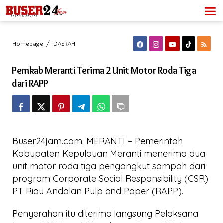
Lewati
ke
konten
Pemkab
Homepage
/
DAERAH
Meranti
Terima
Pemkab Meranti Terima 2 Unit Motor Roda Tiga
2
Unit
dari RAPP
Motor
Roda
Tiga
dari
RAPP
Buser24jam.com. MERANTI – Pemerintah
Kabupaten Kepulauan Meranti menerima dua
unit motor roda tiga pengangkut sampah dari
program Corporate Social Responsibility (CSR)
PT Riau Andalan Pulp and Paper (RAPP).
Penyerahan itu diterima langsung Pelaksana