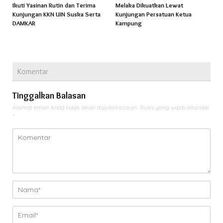
Ikuti Yasinan Rutin dan Terima
Melaka Dikuatkan Lewat
Kunjungan KKN UIN Suska Serta
Kunjungan Persatuan Ketua
DAMKAR
Kampung
Komentar
Tinggalkan Balasan
Alamat email Anda tidak akan dipublikasikan.
Ruas yang wajib ditandai
*