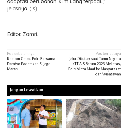
adaptasi perubahan iklim yang terpadu,”
jelasnya. (Is)
Editor. Zamri.
Navigasi
Pos sebelumnya
Pos berikutnya
Respon Cepat Polri Bersama
Jalur Ditutup saat Tamu Negara
pos
Damkar Padamkan Si Jago
KTT AIS Forum 2023 Melintas,
Merah
Polri Minta Maaf ke Masyarakat
dan Wisatawan
Jangan Lewatkan