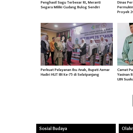
Penghasil Sagu Terbesar RI, Meranti
Dinas Pe
Segera Miliki Gudang Bulog Sendiri
Permukim
Proyek 2
Perkuat Pelayanan Ibu Anak, Bupati Asmar
Camat Pu
Hadiri HUT IBI Ke-75 di Selatpanjang
Yasinan 
UIN Susk
Sosial Budaya
Olah