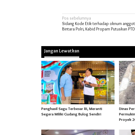
Navigasi
Pos sebelumnya
Sidang Kode Etik terhadap oknum anggot
pos
Bintara Polri, Kabid Propam Putuskan PT
Jangan Lewatkan
Penghasil Sagu Terbesar RI, Meranti
Dinas Pe
Segera Miliki Gudang Bulog Sendiri
Permukim
Proyek 2