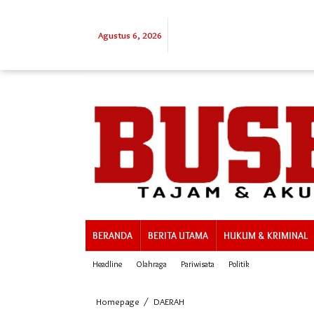
Lewati
ke
konten
Agustus 6, 2026
BERANDA
BERITA UTAMA
HUKUM & KRIMINAL
Headline
Olahraga
Pariwisata
Politik
Pemkab
Homepage
/
DAERAH
Meranti