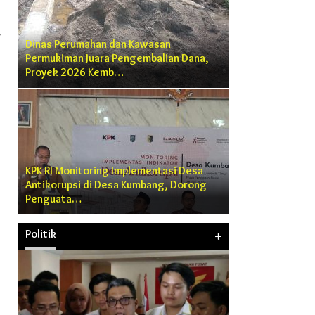
Dinas Perumahan dan Kawasan
Permukiman Juara Pengembalian Dana,
Proyek 2026 Kemb…
KPK RI Monitoring Implementasi Desa
Antikorupsi di Desa Kumbang, Dorong
Penguata…
Politik
+