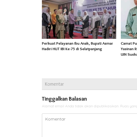
Perkuat Pelayanan Ibu Anak, Bupati Asmar
Camat Pu
Hadiri HUT IBI Ke-75 di Selatpanjang
Yasinan 
UIN Susk
Komentar
Tinggalkan Balasan
Alamat email Anda tidak akan dipublikasikan.
Ruas yang