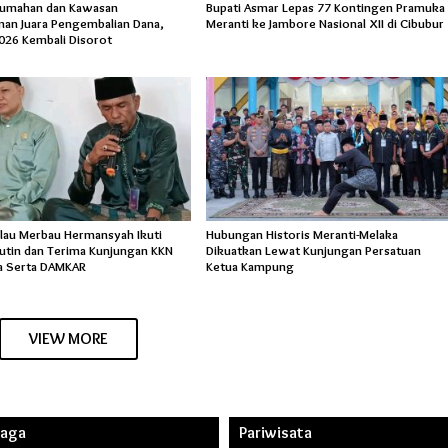
rumahan dan Kawasan
Bupati Asmar Lepas 77 Kontingen Pramuka
an Juara Pengembalian Dana,
Meranti ke Jambore Nasional XII di Cibubur
026 Kembali Disorot
lau Merbau Hermansyah Ikuti
Hubungan Historis Meranti-Melaka
Rutin dan Terima Kunjungan KKN
Dikuatkan Lewat Kunjungan Persatuan
a Serta DAMKAR
Ketua Kampung
VIEW MORE
raga
Pariwisata