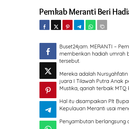
Beri
Pemkab Meranti Beri Hadi
Hadiah
Umrah
untuk
3
Qari
Qariah
Terbaik
Buset24jam. MERANTI – Pem
memberikan hadiah umrah ba
tersebut.
Mereka adalah Nursyahfatin p
juara I Tilawah Putra Anak 
Mustika, qariah terbaik MTQ
Hal itu disampaikan Plt Bu
Kepulauan Meranti usai mengi
Penyambutan berlangsung di 