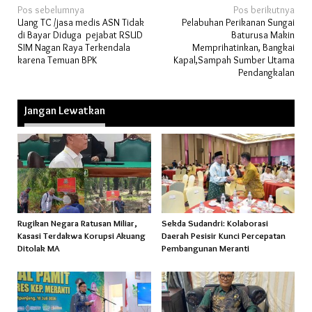
Navigasi
Pos sebelumnya
Pos berikutnya
Uang TC /jasa medis ASN Tidak
Pelabuhan Perikanan Sungai
pos
di Bayar Diduga pejabat RSUD
Baturusa Makin
SIM Nagan Raya Terkendala
Memprihatinkan, Bangkai
karena Temuan BPK
Kapal,Sampah Sumber Utama
Pendangkalan
Jangan Lewatkan
Rugikan Negara Ratusan Miliar,
Sekda Sudandri: Kolaborasi
Kasasi Terdakwa Korupsi Akuang
Daerah Pesisir Kunci Percepatan
Ditolak MA
Pembangunan Meranti