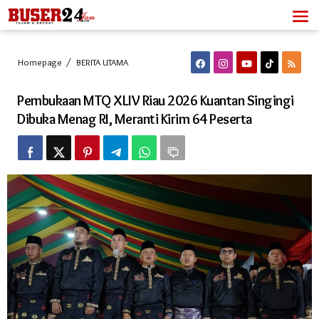
Lewati
ke
konten
Pembukaan
Homepage
/
BERITA UTAMA
MTQ
XLIV
Pembukaan MTQ XLIV Riau 2026 Kuantan Singingi
Riau
2026
Dibuka Menag RI, Meranti Kirim 64 Peserta
Kuantan
Singingi
Dibuka
Menag
RI,
Meranti
Kirim
64
Peserta