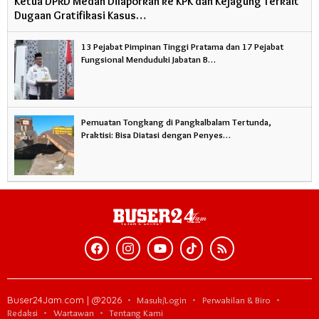
Ketua DPRD Medan Dilaporkan ke KPK dan Kejagung Terkait
Dugaan Gratifikasi Kasus…
13 Pejabat Pimpinan Tinggi Pratama dan 17 Pejabat
Fungsional Menduduki Jabatan B…
Pemuatan Tongkang di Pangkalbalam Tertunda,
Praktisi: Bisa Diatasi dengan Penyes…
Buser24Jam.com | @2026
Masuk/Login
Perwakilan & Biro
Redaksi
Wartawan
Tentang Kami