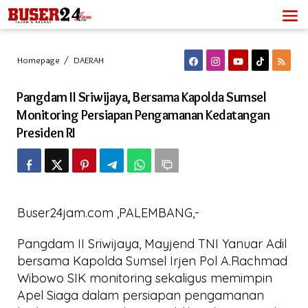
Lewati
ke
konten
Pangdam
Homepage
/
DAERAH
II
Sriwijaya,
Pangdam II Sriwijaya, Bersama Kapolda Sumsel
Bersama
Kapolda
Monitoring Persiapan Pengamanan Kedatangan
Sumsel
Presiden RI
Monitoring
Persiapan
Pengamanan
Kedatangan
Presiden
RI
Buser24jam.com ,PALEMBANG,-
Pangdam II Sriwijaya, Mayjend TNI Yanuar Adil
bersama Kapolda Sumsel Irjen Pol A.Rachmad
Wibowo SIK monitoring sekaligus memimpin
Apel Siaga dalam persiapan pengamanan