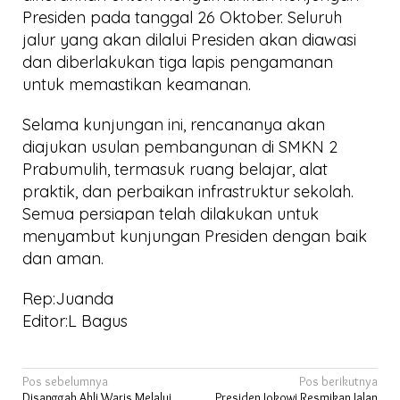
Presiden pada tanggal 26 Oktober. Seluruh
jalur yang akan dilalui Presiden akan diawasi
dan diberlakukan tiga lapis pengamanan
untuk memastikan keamanan.
Selama kunjungan ini, rencananya akan
diajukan usulan pembangunan di SMKN 2
Prabumulih, termasuk ruang belajar, alat
praktik, dan perbaikan infrastruktur sekolah.
Semua persiapan telah dilakukan untuk
menyambut kunjungan Presiden dengan baik
dan aman.
Rep:Juanda
Editor:L Bagus
Navigasi
Pos sebelumnya
Pos berikutnya
Disanggah Ahli Waris Melalui
Presiden Jokowi Resmikan Jalan