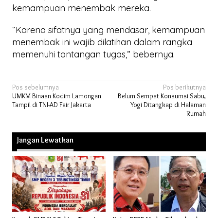
kemampuan menembak mereka.
“Karena sifatnya yang mendasar, kemampuan
menembak ini wajib dilatihan dalam rangka
memenuhi tantangan tugas,” bebernya.
Navigasi
Pos sebelumnya
Pos berikutnya
UMKM Binaan Kodim Lamongan
Belum Sempat Konsumsi Sabu,
pos
Tampil di TNI-AD Fair Jakarta
Yogi Ditangkap di Halaman
Rumah
Jangan Lewatkan