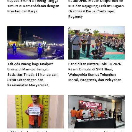
Kepsek SMP N 3 Tebing Tinggi
Ketua DPRD Medan Dilaporkan ke
Timur: Isi Kemerdekaan dengan
KPK dan Kejagung Terkait Dugaan
Prestasi dan Karya
Gratifikasi Kasus Contempo
Regency
Tak Ada Ruang bagi Knalpot
Pendidikan Bintara Polri TA 2026
Brong di Mamuju Tengah:
Resmi Dimulai di SPN Hinai,
Satlantas Tindak 11 Kendaraan
Wakapolda Sumut Tekankan
Demi Ketenangan dan
Moral, Integritas, dan Pelayanan
Keselamatan Masyarakat