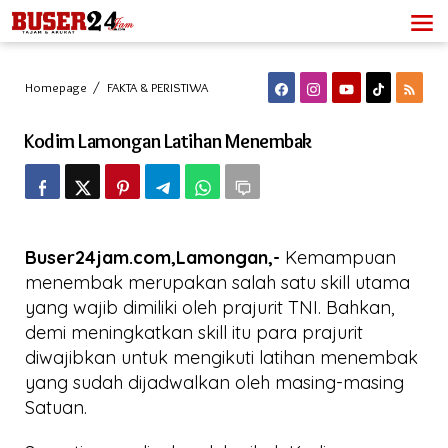
Lewati
ke
konten
Kodim
Homepage
/
FAKTA & PERISTIWA
Lamongan
Latihan
Kodim Lamongan Latihan Menembak
Menembak
Buser24jam.com,Lamongan,-
Kemampuan
menembak merupakan salah satu skill utama
yang wajib dimiliki oleh prajurit TNI. Bahkan,
demi meningkatkan skill itu para prajurit
diwajibkan untuk mengikuti latihan menembak
yang sudah dijadwalkan oleh masing-masing
Satuan.