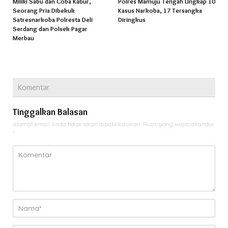
Miliki Sabu dan Coba Kabur,
Polres Mamuju Tengah Ungkap 10
Seorang Pria Dibekuk
Kasus Narkoba, 17 Tersangka
Satresnarkoba Polresta Deli
Diringkus
Serdang dan Polsek Pagar
Merbau
Komentar
Tinggalkan Balasan
Alamat email Anda tidak akan dipublikasikan.
Ruas yang wajib ditandai
*