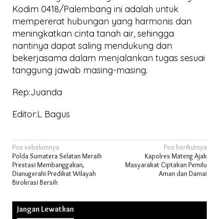
Kodim 0418/Palembang ini adalah untuk
mempererat hubungan yang harmonis dan
meningkatkan cinta tanah air, sehingga
nantinya dapat saling mendukung dan
bekerjasama dalam menjalankan tugas sesuai
tanggung jawab masing-masing.
Rep:Juanda
Editor:L Bagus
Navigasi
Pos sebelumnya
Pos berikutnya
Polda Sumatera Selatan Meraih
Kapolres Mateng Ajak
pos
Prestasi Membanggakan,
Masyarakat Ciptakan Pemilu
Dianugerahi Predikat Wilayah
Aman dan Damai
Birokrasi Bersih
Jangan Lewatkan