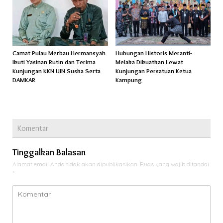
Camat Pulau Merbau Hermansyah
Hubungan Historis Meranti-
Ikuti Yasinan Rutin dan Terima
Melaka Dikuatkan Lewat
Kunjungan KKN UIN Suska Serta
Kunjungan Persatuan Ketua
DAMKAR
Kampung
Komentar
Tinggalkan Balasan
Alamat email Anda tidak akan dipublikasikan.
Ruas yang wajib ditandai
*