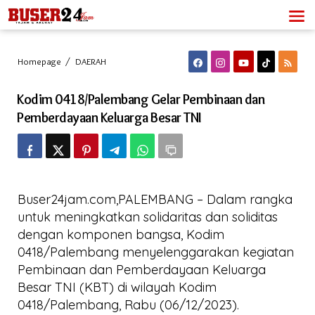
Lewati
ke
konten
Kodim
Homepage
/
DAERAH
0418/Palembang
Gelar
Kodim 0418/Palembang Gelar Pembinaan dan
Pembinaan
dan
Pemberdayaan Keluarga Besar TNI
Pemberdayaan
Keluarga
Besar
TNI
Buser24jam.com,PALEMBANG – Dalam rangka
untuk meningkatkan solidaritas dan soliditas
dengan komponen bangsa, Kodim
0418/Palembang menyelenggarakan kegiatan
Pembinaan dan Pemberdayaan Keluarga
Besar TNI (KBT) di wilayah Kodim
0418/Palembang, Rabu (06/12/2023).