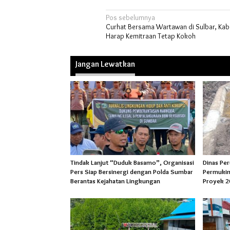
Navigasi
Pos sebelumnya
Curhat Bersama Wartawan di Sulbar, Ka
pos
Harap Kemitraan Tetap Kokoh
Jangan Lewatkan
Tindak Lanjut “Duduk Basamo”, Organisasi
Dinas Pe
Pers Siap Bersinergi dengan Polda Sumbar
Permukim
Berantas Kejahatan Lingkungan
Proyek 2