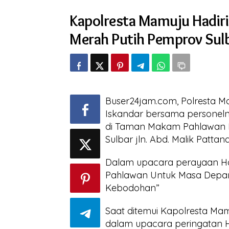
Hadiri
Kapolresta Mamuju Hadiri
Upacara
Hari
Merah Putih Pemprov Sul
Pahlawan
Di
Lapangan
Merah
Putih
Pemprov
Sulbar
Buser24jam.com, Polresta M
Iskandar bersama personeln
di Taman Makam Pahlawan P
Sulbar jln. Abd. Malik Patt
Dalam upacara perayaan Ha
Pahlawan Untuk Masa Depa
Kebodohan”
Saat ditemui Kapolresta M
dalam upacara peringatan Ha