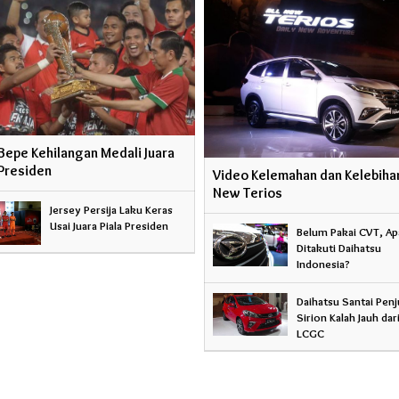
Bepe Kehilangan Medali Juara
 Presiden
Video Kelemahan dan Kelebihan
New Terios
Jersey Persija Laku Keras
Usai Juara Piala Presiden
Belum Pakai CVT, Ap
Ditakuti Daihatsu
Indonesia?
Daihatsu Santai Penj
Sirion Kalah Jauh dar
LCGC