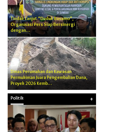
Tindak Lanjut “Duduk Basamo”,
Organisasi Pers Siap Bersinergi
dengan…
Dinas Perumahan dan Kawasan
Permukiman Juara Pengembalian Dana,
Proyek 2026 Kemb…
Politik
+