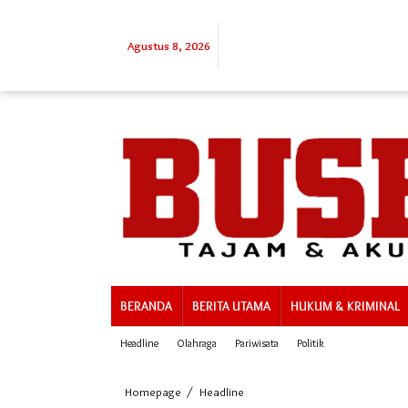
Lewati
ke
konten
Agustus 8, 2026
BERANDA
BERITA UTAMA
HUKUM & KRIMINAL
Headline
Olahraga
Pariwisata
Politik
Kapolresta
Homepage
/
Headline
Mamuju