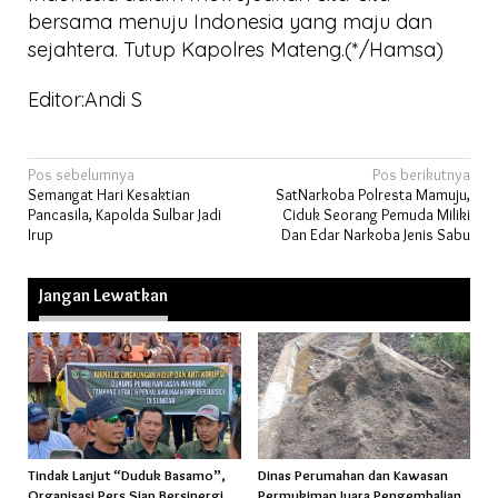
bersama menuju Indonesia yang maju dan
sejahtera. Tutup Kapolres Mateng.(*/Hamsa)
Editor:Andi S
Navigasi
Pos sebelumnya
Pos berikutnya
Semangat Hari Kesaktian
SatNarkoba Polresta Mamuju,
pos
Pancasila, Kapolda Sulbar Jadi
Ciduk Seorang Pemuda Miliki
Irup
Dan Edar Narkoba Jenis Sabu
Jangan Lewatkan
Tindak Lanjut “Duduk Basamo”,
Dinas Perumahan dan Kawasan
Organisasi Pers Siap Bersinergi
Permukiman Juara Pengembalian