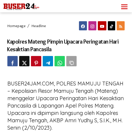
Lewati
ke
konten
Kapolres
Homepage
/
Headline
Mateng
Pimpin
Kapolres Mateng Pimpin Upacara Peringatan Hari
Upacara
Peringatan
Kesaktian Pancasila
Hari
Kesaktian
Pancasila
BUSER24JAM.COM, POLRES MAMUJU TENGAH
– Kepolisian Resor Mamuju Tengah (Mateng)
menggelar Upacara Peringatan Hari Kesaktian
Pancasila di Lapangan Apel Polres Mateng.
Upacara ini dipimpin langsung oleh Kapolres
Mamuju Tengah, AKBP Amri Yudhy S, S.I.K., M.H.
Senin (2/10/2023).