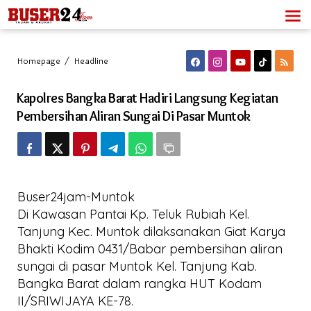
Lewati
ke
konten
Kapolres
Homepage
/
Headline
Bangka
Barat
Kapolres Bangka Barat Hadiri Langsung Kegiatan
Hadiri
Langsung
Pembersihan Aliran Sungai Di Pasar Muntok
Kegiatan
Pembersihan
Aliran
Sungai
Di
Pasar
Buser24jam-Muntok
Muntok
Di Kawasan Pantai Kp. Teluk Rubiah Kel.
Tanjung Kec. Muntok dilaksanakan Giat Karya
Bhakti Kodim 0431/Babar pembersihan aliran
sungai di pasar Muntok Kel. Tanjung Kab.
Bangka Barat dalam rangka HUT Kodam
II/SRIWIJAYA KE-78.