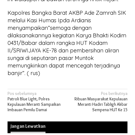
Kapolres Bangka Barat AKBP Ade Zamrah SIK
melalui Kasi Humas Ipda Ardianis
menyampaikan”semoga dengan
dilaksanakannya kegiatan Karya Bhakti Kodim
0431/Babar dalam rangka HUT Kodam
II/SRIWIJAYA KE-78 dan pembersihan aliran
sungai di seputaran pasar Muntok
memungkinkan dapat mencegah terjadinya
banjir”. ( rus)
Navigasi
Pos sebelumnya
Pos berikutnya
Patroli Blue Light, Polres
Ribuan Masyarakat Kepulauan
pos
Kepulauan Meranti Sampaikan
Meranti Hadiri Tabligh Akbar
Imbauan Pemilu Damai
Sempena HUT Ke 15
Jangan Lewatkan