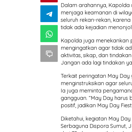
Dalam arahannya, Kapolda me
menjaga keamanan di wilaya
seluruh rekan-rekan, karena
tidak ada kejadian menonjol y
Kapolda juga menekankan pe
mengingatkan agar tidak ada
aktivitas, sikap, dan tindaka
Jangan ada lagi tindakan ya
Terkait peringatan May Day 
menginstruksikan agar selur
Ia juga meminta pengamana
gangguan. “May Day harus b
positif, jadikan May Day Fie
Diketahui, kegiatan May Day
Serbaguna Dispora Sumut, Jl