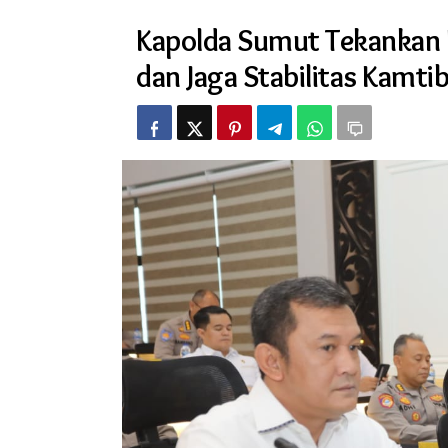
Tekankan
Kapolda Sumut Tekankan
Kesiapan
Pengamanan
dan Jaga Stabilitas Kamt
May
Day
2025
dan
Jaga
Stabilitas
Kamtibmas