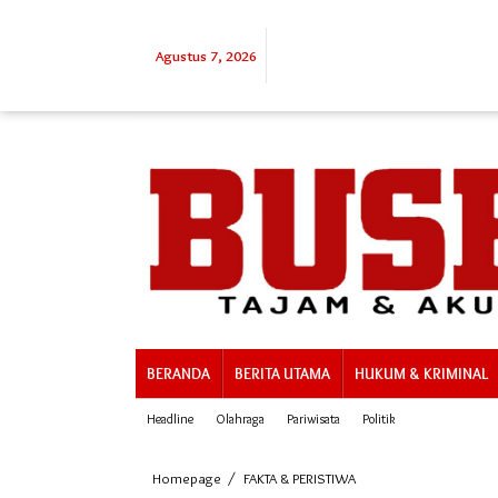
Lewati
ke
konten
Agustus 7, 2026
BERANDA
BERITA UTAMA
HUKUM & KRIMINAL
Headline
Olahraga
Pariwisata
Politik
Kapolda
Homepage
/
FAKTA & PERISTIWA
Sumut