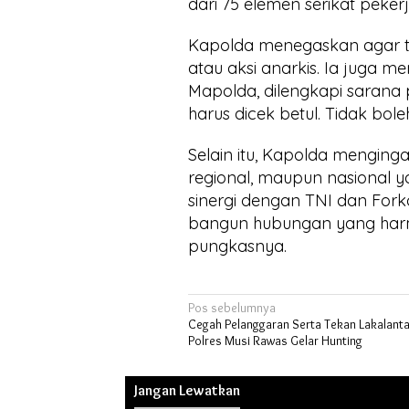
dari 75 elemen serikat peker
Kapolda menegaskan agar tid
atau aksi anarkis. Ia juga 
Mapolda, dilengkapi sarana
harus dicek betul. Tidak bol
Selain itu, Kapolda menginga
regional, maupun nasional 
sinergi dengan TNI dan Forko
bangun hubungan yang harm
pungkasnya.
Navigasi
Pos sebelumnya
Cegah Pelanggaran Serta Tekan Lakalanta
pos
Polres Musi Rawas Gelar Hunting
Jangan Lewatkan