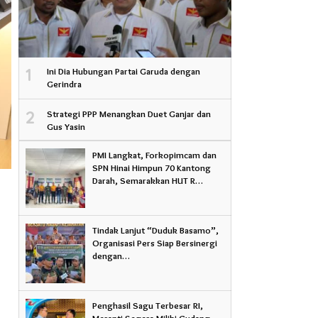
1
Ini Dia Hubungan Partai Garuda dengan
Gerindra
2
Strategi PPP Menangkan Duet Ganjar dan
Gus Yasin
PMI Langkat, Forkopimcam dan
SPN Hinai Himpun 70 Kantong
Darah, Semarakkan HUT R…
n
Tindak Lanjut “Duduk Basamo”,
Organisasi Pers Siap Bersinergi
dengan…
Penghasil Sagu Terbesar RI,
Meranti Segera Miliki Gudang