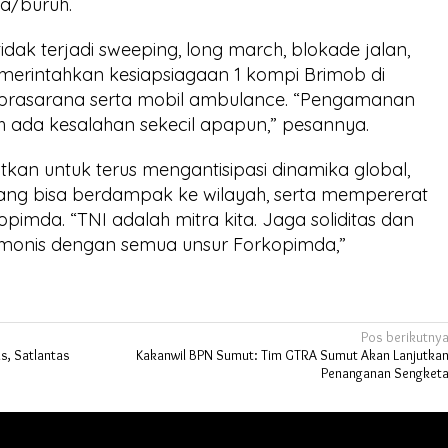
ja/buruh.
ak terjadi sweeping, long march, blokade jalan,
memerintahkan kesiapsiagaan 1 kompi Brimob di
 prasarana serta mobil ambulance. “Pengamanan
eh ada kesalahan sekecil apapun,” pesannya.
tkan untuk terus mengantisipasi dinamika global,
yang bisa berdampak ke wilayah, serta mempererat
pimda. “TNI adalah mitra kita. Jaga soliditas dan
onis dengan semua unsur Forkopimda,”
Pos berikutny
s, Satlantas
Kakanwil BPN Sumut: Tim GTRA Sumut Akan Lanjutka
Penanganan Sengket