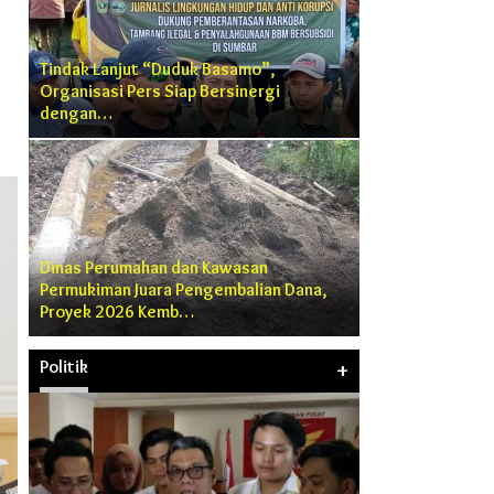
Tindak Lanjut “Duduk Basamo”,
Organisasi Pers Siap Bersinergi
dengan…
Dinas Perumahan dan Kawasan
Permukiman Juara Pengembalian Dana,
Proyek 2026 Kemb…
Politik
+