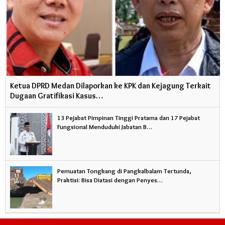
Ketua DPRD Medan Dilaporkan ke KPK dan Kejagung Terkait
Dugaan Gratifikasi Kasus…
13 Pejabat Pimpinan Tinggi Pratama dan 17 Pejabat
Fungsional Menduduki Jabatan B…
Pemuatan Tongkang di Pangkalbalam Tertunda,
Praktisi: Bisa Diatasi dengan Penyes…