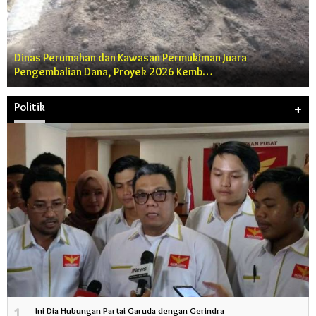
Dinas Perumahan dan Kawasan Permukiman Juara
Pengembalian Dana, Proyek 2026 Kemb…
Politik
+
1
Ini Dia Hubungan Partai Garuda dengan Gerindra