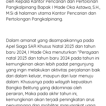
oleh Kepala Kantor Pencarian dan Pertolonan
Pangkalpinang Bapak I Made Oka Astawa, S.H.,
M.Si di halaman utama Kantor Pencarian dan
Pertolongan Pangkalpinang.
Dalam amanat yang disampaikannya pada
Apel Siaga SAR Khusus Natal 2023 dan tahun
baru 2024, I Made Oka menuturkan “Perayaan
natal 2023 dan tahun baru 2024 pada tahun ini
kemungkinan akan lebih padat pengunjung
yang ingin melakukan aktivitas perjalanan baik
dari dalam keluar, maupun dari luar menuju
dalam. Khususnya pada wilayah kepualaun
Bangka Belitung yang didominasi oleh
perairan, Maka pada akhir tahun ini,
kemungkinan akan terjadi peningkatan arus
penumpang dan mobilitas masyarakat yang