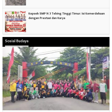
Kepsek SMP N 3 Tebing Tinggi Timur: Isi Kemerdekaan
dengan Prestasi dan Karya
Sosial Budaya