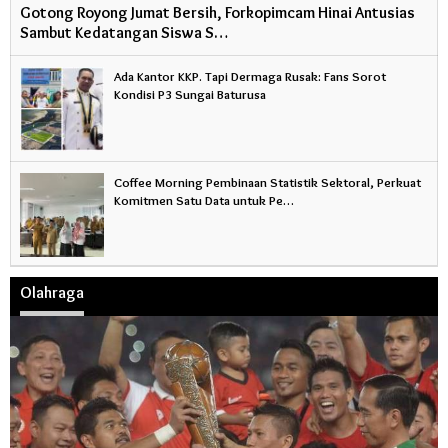
Gotong Royong Jumat Bersih, Forkopimcam Hinai Antusias
Sambut Kedatangan Siswa S…
Ada Kantor KKP. Tapi Dermaga Rusak: Fans Sorot
Kondisi P3 Sungai Baturusa
Coffee Morning Pembinaan Statistik Sektoral, Perkuat
Komitmen Satu Data untuk Pe…
Olahraga