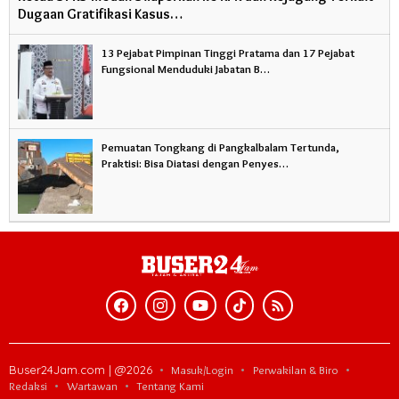
Dugaan Gratifikasi Kasus…
13 Pejabat Pimpinan Tinggi Pratama dan 17 Pejabat
Fungsional Menduduki Jabatan B…
Pemuatan Tongkang di Pangkalbalam Tertunda,
Praktisi: Bisa Diatasi dengan Penyes…
Buser24Jam.com | @2026
Masuk/Login
Perwakilan & Biro
Redaksi
Wartawan
Tentang Kami