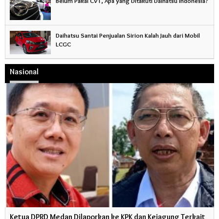
Belum Pakai CVT, Apa yang Ditakuti Daihatsu Indonesia?
Daihatsu Santai Penjualan Sirion Kalah Jauh dari Mobil
LCGC
Nasional
Ketua DPRD Medan Dilaporkan ke KPK dan Kejagung Terkait