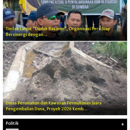
Tindak Lanjut “Duduk Basamo”, Organisasi Pers Siap
Bersinergi dengan…
Dinas Perumahan dan Kawasan Permukiman Juara
Pengembalian Dana, Proyek 2026 Kemb…
Politik
+