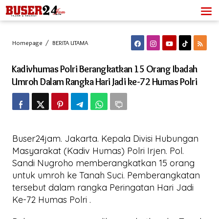
Lewati
ke
konten
Kadivhumas
Homepage
/
BERITA UTAMA
Polri
Berangkatkan
Kadivhumas Polri Berangkatkan 15 Orang Ibadah
15
Orang
Umroh Dalam Rangka Hari Jadi ke-72 Humas Polri
Ibadah
Umroh
Dalam
Rangka
Hari
Jadi
Buser24jam. Jakarta. Kepala Divisi Hubungan
ke-
72
Masyarakat (Kadiv Humas) Polri Irjen. Pol.
Humas
Sandi Nugroho memberangkatkan 15 orang
Polri
untuk umroh ke Tanah Suci. Pemberangkatan
tersebut dalam rangka Peringatan Hari Jadi
Ke-72 Humas Polri .