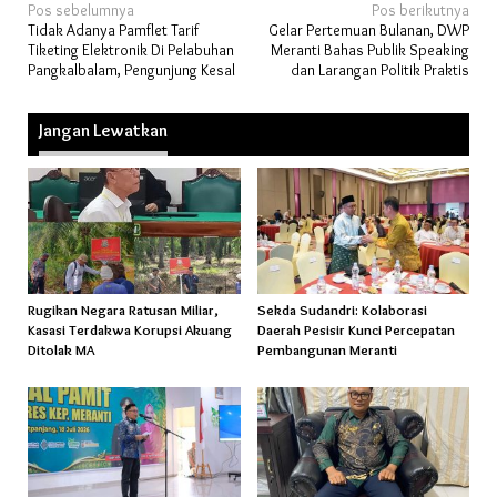
Navigasi
Pos sebelumnya
Pos berikutnya
Tidak Adanya Pamflet Tarif
Gelar Pertemuan Bulanan, DWP
pos
Tiketing Elektronik Di Pelabuhan
Meranti Bahas Publik Speaking
Pangkalbalam, Pengunjung Kesal
dan Larangan Politik Praktis
Jangan Lewatkan
Rugikan Negara Ratusan Miliar,
Sekda Sudandri: Kolaborasi
Kasasi Terdakwa Korupsi Akuang
Daerah Pesisir Kunci Percepatan
Ditolak MA
Pembangunan Meranti