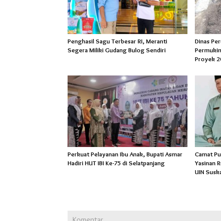
Penghasil Sagu Terbesar RI, Meranti
Dinas Pe
Segera Miliki Gudang Bulog Sendiri
Permukim
Proyek 2
Perkuat Pelayanan Ibu Anak, Bupati Asmar
Camat Pu
Hadiri HUT IBI Ke-75 di Selatpanjang
Yasinan 
UIN Susk
Komentar