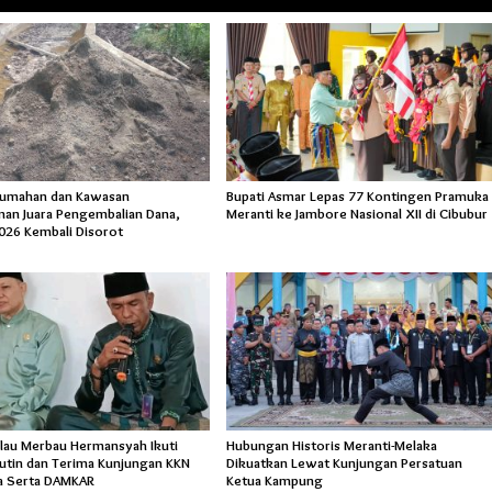
rumahan dan Kawasan
Bupati Asmar Lepas 77 Kontingen Pramuka
an Juara Pengembalian Dana,
Meranti ke Jambore Nasional XII di Cibubur
026 Kembali Disorot
lau Merbau Hermansyah Ikuti
Hubungan Historis Meranti-Melaka
Rutin dan Terima Kunjungan KKN
Dikuatkan Lewat Kunjungan Persatuan
a Serta DAMKAR
Ketua Kampung