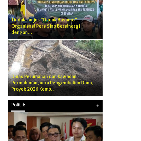
Tindak Lanjut “Duduk Basamo”,
Organisasi Pers Siap Bersinergi
dengan…
Dinas Perumahan dan Kawasan
Permukiman Juara Pengembalian Dana,
Proyek 2026 Kemb…
Politik
+