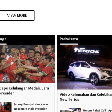
VIEW MORE
raga
Pariwisata
Bepe Kehilangan Medali Juara
 Presiden
Video Kelemahan dan Kelebihan
New Terios
Jersey Persija Laku Keras
Usai Juara Piala Presiden
Belum Pakai CVT, Ap