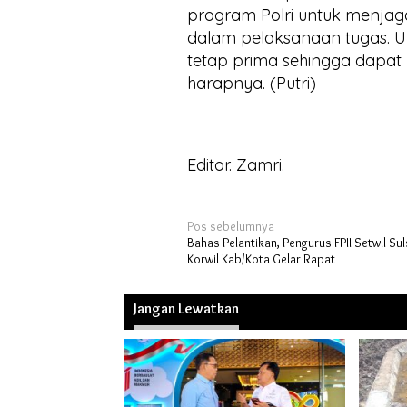
program Polri untuk menjaga
dalam pelaksanaan tugas. U
tetap prima sehingga dapat
harapnya. (Putri)
Editor. Zamri.
Navigasi
Pos sebelumnya
Bahas Pelantikan, Pengurus FPII Setwil Su
pos
Korwil Kab/Kota Gelar Rapat
Jangan Lewatkan