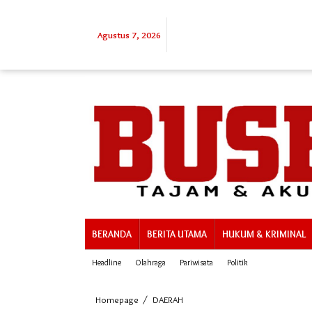
Lewati
ke
konten
Agustus 7, 2026
BERANDA
BERITA UTAMA
HUKUM & KRIMINAL
Headline
Olahraga
Pariwisata
Politik
Giat
Homepage
/
DAERAH
Kesamaptaan