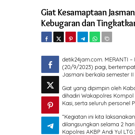
Jasmani
Giat Kesamaptaan Jasmani
Semester
2,
Kebugaran dan Tingkatka
Personel
Diminta
Jaga
Kebugaran
dan
Tingkatkan
Kemampuan
detik24jam.com. MERANTI – 
Fisik
(20/9/2023) pagi, bertempa
Jasmani berkala semester II
Giat yang dipimpin oleh Kab
dihadiri Wakapolres Kompol 
Kasi, serta seluruh personel P
“Kegiatan ini kita laksanaka
dilangsungkan selama 2 hari 
Kapolres AKBP Andi Yul LTG