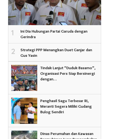
1
Ini Dia Hubungan Partai Garuda dengan
Gerindra
2
Strategi PPP Menangkan Duet Ganjar dan
Gus Yasin
Tindak Lanjut “Duduk Basamo”,
Organisasi Pers Siap Bersinergi
dengan…
Penghasil Sagu Terbesar RI,
Meranti Segera Miliki Gudang
Bulog Sendiri
Dinas Perumahan dan Kawasan
Permukiman Juara Pengembalian