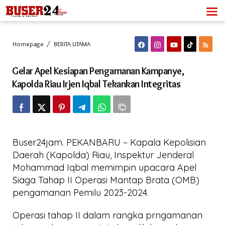
Lewati
ke
konten
Gelar
Homepage
/
BERITA UTAMA
Apel
Kesiapan
Gelar Apel Kesiapan Pengamanan Kampanye,
Pengamanan
Kampanye,
Kapolda Riau Irjen Iqbal Tekankan Integritas
Kapolda
Riau
Irjen
Iqbal
Tekankan
Integritas
Buser24jam. PEKANBARU – Kapala Kepolisian
Daerah (Kapolda) Riau, Inspektur Jenderal
Mohammad Iqbal memimpin upacara Apel
Siaga Tahap II Operasi Mantap Brata (OMB)
pengamanan Pemilu 2023-2024.
Operasi tahap II dalam rangka prngamanan