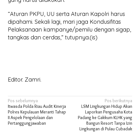
“Aturan PKPU, UU serta Aturan Kapolri harus
dipahami. Sekali lagi, mari jaga Kondusifitas
Pelaksanaan kampanye/pemilu dengan sigap,
tangkas dan cerdas,” tutupnya.(is)
Editor. Zamri.
Navigasi
Pos sebelumnya
Pos berikutnya
Itwasda Polda Riau Audit Kinerja
LSM Lingkungan Hidup Akan
pos
Polres Kepulauan Meranti Tahap
Laporkan Pengusaha Kota
II Aspek Pengelolaan dan
Padang ke Gakkum KLHK yang
Pertanggungjawaban
Bangun Resort Tanpa Izin
Lingkungan di Pulau Cubadak