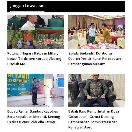
Jangan Lewatkan
Rugikan Negara Ratusan Miliar,
Sekda Sudandri: Kolaborasi
Kasasi Terdakwa Korupsi Akuang
Daerah Pesisir Kunci Percepatan
Ditolak MA
Pembangunan Meranti
Bupati Asmar Sambut Kapolres
Babak Baru Pemerintahan Desa
Baru Kepulauan Meranti, Kenang
Goisooinan, Camat Dorong
Dedikasi AKBP Aldi Alfa Faroqi
Pembenahan Administrasi dan
Penataan Aset