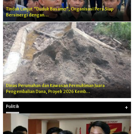
Tindak Lanjut “Duduk Basamo”, Organisasi Pers Siap
Bersinergi dengan…
Dinas Perumahan dan Kawasan Permukiman Juara
Pengembalian Dana, Proyek 2026 Kemb…
Politik
+