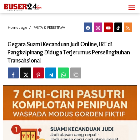
Lewati
ke
konten
Gegara
Homepage
/
FAKTA & PERISTIWA
Suami
Kecanduan
Gegara Suami Kecanduan Judi Online, IRT di
Judi
Online,
Pangkalpinang Diduga Terjerumus Perselingkuhan
IRT
Transaksional
di
Pangkalpinang
Diduga
Terjerumus
Perselingkuhan
Transaksional