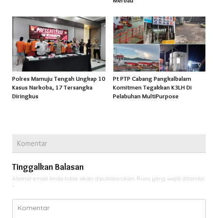
Polres Mamuju Tengah Ungkap 10
Pt PTP Cabang Pangkalbalam
Kasus Narkoba, 17 Tersangka
Komitmen Tegakkan K3LH Di
Diringkus
Pelabuhan MultiPurpose
Komentar
Tinggalkan Balasan
Alamat email Anda tidak akan dipublikasikan.
Ruas yang wajib ditandai
*