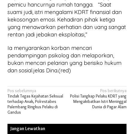
pemicu hancurnya rumah tangga. “Saat
suami judi, istri mengalami KDRT finansial dan
kekosongan emosi. Kehadiran pihak ketiga
yang menawarkan perhatian dan uang sangat
rentan jadi jebakan eksploitasi,”
Ia menyarankan korban mencari
pendampingan psikolog dan melaporkan,
bukan mencari pelarian yang berisiko hukum
dan sosial.jelas Dina.(red)
Navigasi
Pos sebelumnya
Pos berikutnya
Tindak Tegas Kejahatan Seksual
Polisi Tangkap Pelaku KDRT yang
pos
terhadap Anak, Polrestabes
Mengakibatkan Istri Meninggal
Palembang Ringkus Pelaku di
Dunia di Pagar Alam
Gandus
Jangan Lewatkan