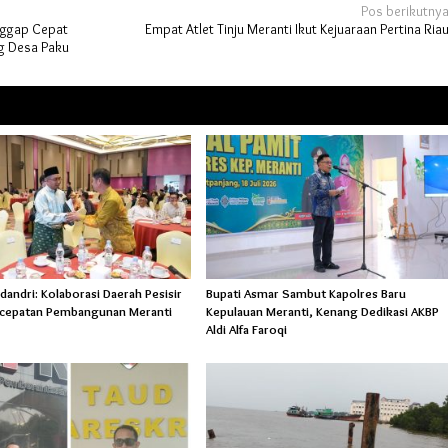
Pos berikutny
nggap Cepat
Empat Atlet Tinju Meranti Ikut Kejuaraan Pertina Ria
ng Desa Paku
andri: Kolaborasi Daerah Pesisir
Bupati Asmar Sambut Kapolres Baru
rcepatan Pembangunan Meranti
Kepulauan Meranti, Kenang Dedikasi AKBP
Aldi Alfa Faroqi