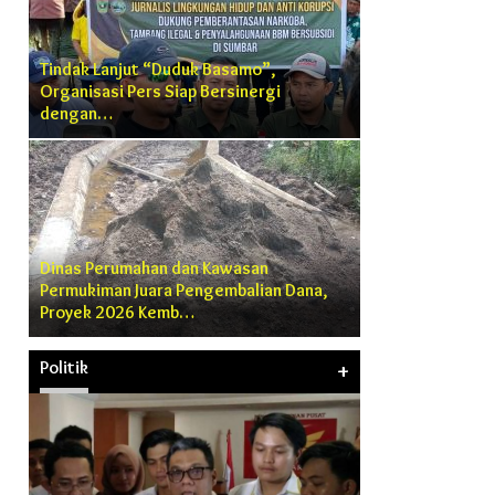
Tindak Lanjut “Duduk Basamo”,
Organisasi Pers Siap Bersinergi
dengan…
Dinas Perumahan dan Kawasan
Permukiman Juara Pengembalian Dana,
Proyek 2026 Kemb…
Politik
+