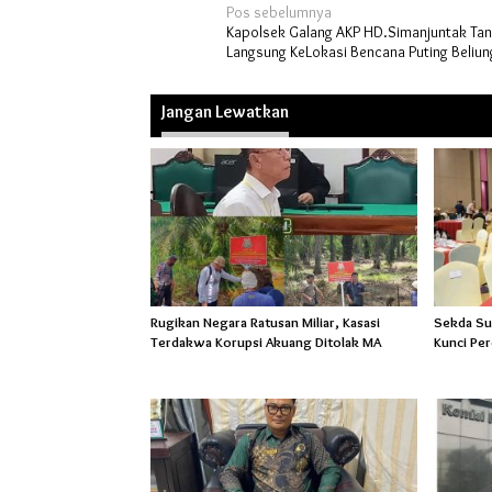
Navigasi
Pos sebelumnya
Kapolsek Galang AKP HD.Simanjuntak Ta
pos
Langsung KeLokasi Bencana Puting Beliu
Jangan Lewatkan
Rugikan Negara Ratusan Miliar, Kasasi
Sekda Sud
Terdakwa Korupsi Akuang Ditolak MA
Kunci Pe