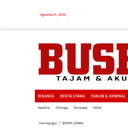
Lewati
ke
konten
Agustus 9, 2026
BERANDA
BERITA UTAMA
HUKUM & KRIMINAL
Headline
Olahraga
Pariwisata
Politik
Forkopimcam
Homepage
/
BERITA UTAMA
Galang