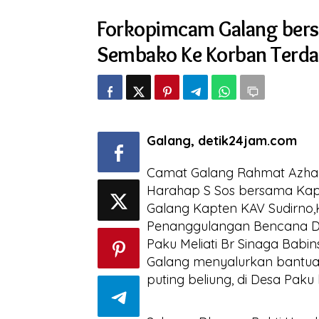
bersama
Forkopimcam Galang bers
BPBD
Salurkan
Sembako Ke Korban Terda
Bantuan
Sembako
Ke
Korban
Terdampak
Puting
Beliung
Galang, detik24jam.com
di
Desa
Paku
Camat Galang Rahmat Azhar 
Harahap S Sos bersama Kapo
Galang Kapten KAV Sudirno,K
Penanggulangan Bencana Da
Paku Meliati Br Sinaga Bab
Galang menyalurkan bantu
puting beliung, di Desa Pak