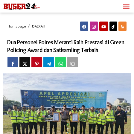
Lewati
ke
konten
Dua
Homepage
/
DAERAH
Personel
Polres
Dua Personel Polres Meranti Raih Prestasi di Green
Meranti
Raih
Policing Award dan Satkamling Terbaik
Prestasi
di
Green
Policing
Award
dan
Satkamling
Terbaik