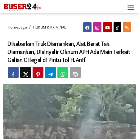
Lewati
ke
konten
Dikabarkan
Homepage
/
HUKUM & KRIMINAL
Truk
Diamankan,
Dikabarkan Truk Diamankan, Alat Berat Tak
Alat
Berat
Diamankan, Disinyalir Oknum APH Ada Main Terkait
Tak
Galian C Ilegal di Pintu Tol H.Anif
Diamankan,
Disinyalir
Oknum
APH
Ada
Main
Terkait
Galian
C
Ilegal
di
Pintu
Tol
H.Anif