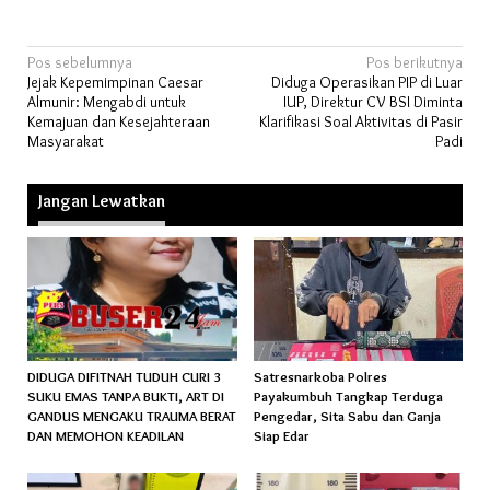
Navigasi
Pos sebelumnya
Pos berikutnya
Jejak Kepemimpinan Caesar
Diduga Operasikan PIP di Luar
pos
Almunir: Mengabdi untuk
IUP, Direktur CV BSI Diminta
Kemajuan dan Kesejahteraan
Klarifikasi Soal Aktivitas di Pasir
Masyarakat
Padi
Jangan Lewatkan
DIDUGA DIFITNAH TUDUH CURI 3
Satresnarkoba Polres
SUKU EMAS TANPA BUKTI, ART DI
Payakumbuh Tangkap Terduga
GANDUS MENGAKU TRAUMA BERAT
Pengedar, Sita Sabu dan Ganja
DAN MEMOHON KEADILAN
Siap Edar