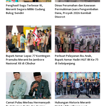
Penghasil Sagu Terbesar RI,
Dinas Perumahan dan Kawasan
Meranti Segera Miliki Gudang
Permukiman Juara Pengembalian
Bulog Sendiri
Dana, Proyek 2026 Kembali
Disorot
Bupati Asmar Lepas 77 Kontingen
Perkuat Pelayanan Ibu Anak,
Pramuka Meranti ke Jambore
Bupati Asmar Hadiri HUT IBI Ke-75
Nasional XII di Cibubur
di Selatpanjang
Camat Pulau Merbau Hermansyah
Hubungan Historis Meranti-
Ikuti Yasinan Rutin dan Terima
Melaka Dikuatkan Lewat