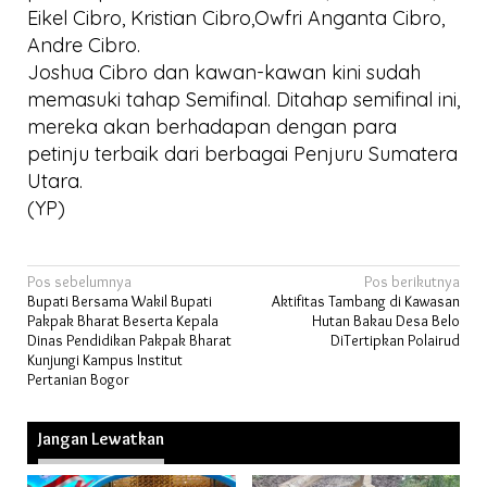
Eikel Cibro, Kristian Cibro,Owfri Anganta Cibro,
Andre Cibro.
Joshua Cibro dan kawan-kawan kini sudah
memasuki tahap Semifinal. Ditahap semifinal ini,
mereka akan berhadapan dengan para
petinju terbaik dari berbagai Penjuru Sumatera
Utara.
(YP)
Navigasi
Pos sebelumnya
Pos berikutnya
Bupati Bersama Wakil Bupati
Aktifitas Tambang di Kawasan
pos
Pakpak Bharat Beserta Kepala
Hutan Bakau Desa Belo
Dinas Pendidikan Pakpak Bharat
DiTertipkan Polairud
Kunjungi Kampus Institut
Pertanian Bogor
Jangan Lewatkan