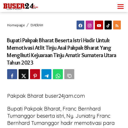
Lewati
ke
konten
Bupati
Homepage
/
DAERAH
Pakpak
Bharat
Bupati Pakpak Bharat Beserta Istri Hadir Untuk
Beserta
Istri
Memotivasi Atlit Tinju Asal Pakpak Bharat Yang
Hadir
Mengikuti Kejuaraan Tinju Amatir Sumatera Utara
Untuk
Memotivasi
Tahun 2023
Atlit
Tinju
Asal
Pakpak
Bharat
Yang
Pakpak Bharat buser24jam.com
Mengikuti
Kejuaraan
Tinju
Bupati Pakpak Bharat, Franc Bernhard
Amatir
Tumanggor beserta istri, Ny. Juniatry Franc
Sumatera
Bernhard Tumanggor hadir memotivasi para
Utara
Tahun