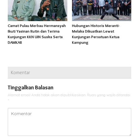
Camat Pulau Merbau Hermansyah
Hubungan Historis Meranti-
Ikuti Yasinan Rutin dan Terima
Melaka Dikuatkan Lewat
Kunjungan KKN UIN Suska Serta
Kunjungan Persatuan Ketua
DAMKAR
Kampung
Komentar
Tinggalkan Balasan
Alamat email Anda tidak akan dipublikasikan.
Ruas yang wajib ditandai
*