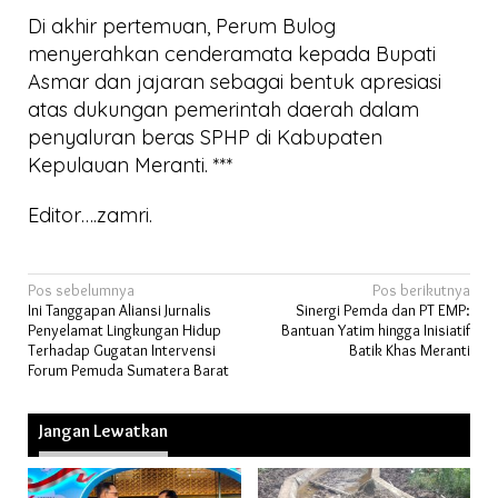
Di akhir pertemuan, Perum Bulog
menyerahkan cenderamata kepada Bupati
Asmar dan jajaran sebagai bentuk apresiasi
atas dukungan pemerintah daerah dalam
penyaluran beras SPHP di Kabupaten
Kepulauan Meranti. ***
Editor….zamri.
Navigasi
Pos sebelumnya
Pos berikutnya
Ini Tanggapan Aliansi Jurnalis
Sinergi Pemda dan PT EMP:
pos
Penyelamat Lingkungan Hidup
Bantuan Yatim hingga Inisiatif
Terhadap Gugatan Intervensi
Batik Khas Meranti
Forum Pemuda Sumatera Barat
Jangan Lewatkan