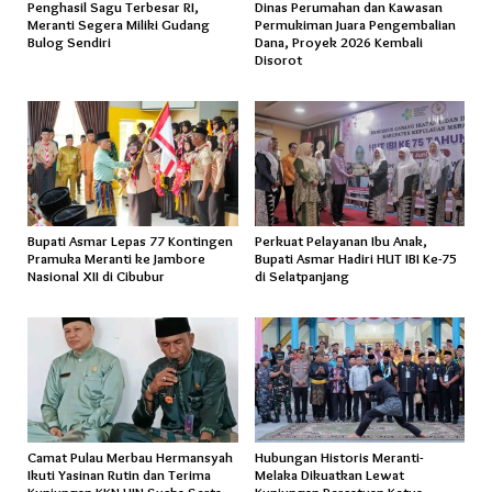
Penghasil Sagu Terbesar RI,
Dinas Perumahan dan Kawasan
Meranti Segera Miliki Gudang
Permukiman Juara Pengembalian
Bulog Sendiri
Dana, Proyek 2026 Kembali
Disorot
Bupati Asmar Lepas 77 Kontingen
Perkuat Pelayanan Ibu Anak,
Pramuka Meranti ke Jambore
Bupati Asmar Hadiri HUT IBI Ke-75
Nasional XII di Cibubur
di Selatpanjang
Camat Pulau Merbau Hermansyah
Hubungan Historis Meranti-
Ikuti Yasinan Rutin dan Terima
Melaka Dikuatkan Lewat
Kunjungan KKN UIN Suska Serta
Kunjungan Persatuan Ketua