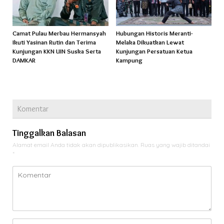
Camat Pulau Merbau Hermansyah
Hubungan Historis Meranti-
Ikuti Yasinan Rutin dan Terima
Melaka Dikuatkan Lewat
Kunjungan KKN UIN Suska Serta
Kunjungan Persatuan Ketua
DAMKAR
Kampung
Komentar
Tinggalkan Balasan
Alamat email Anda tidak akan dipublikasikan.
Ruas yang wajib ditandai
*