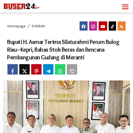
Lewati
ke
konten
Bupati
Homepage
/
DAERAH
H.
Asmar
Bupati H. Asmar Terima Silaturahmi Perum Bulog
Terima
Silaturahmi
Riau–Kepri, Bahas Stok Beras dan Rencana
Perum
Pembangunan Gudang di Meranti
Bulog
Riau–
Kepri,
Bahas
Stok
Beras
dan
Rencana
Pembangunan
Gudang
di
Meranti