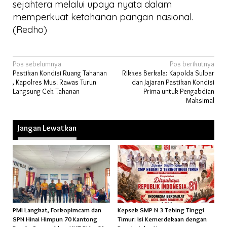
sejahtera melalui upaya nyata dalam
memperkuat ketahanan pangan nasional.
(Redho)
Navigasi
Pos sebelumnya
Pos berikutnya
Pastikan Kondisi Ruang Tahanan
Rikkes Berkala: Kapolda Sulbar
pos
, Kapolres Musi Rawas Turun
dan Jajaran Pastikan Kondisi
Langsung Cek Tahanan
Prima untuk Pengabdian
Maksimal
Jangan Lewatkan
PMI Langkat, Forkopimcam dan
Kepsek SMP N 3 Tebing Tinggi
SPN Hinai Himpun 70 Kantong
Timur: Isi Kemerdekaan dengan