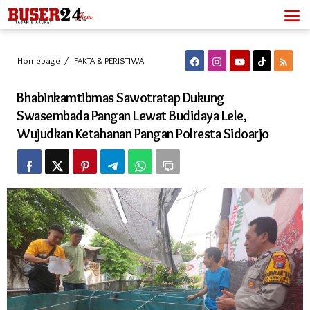
Lewati
ke
konten
Bhabinkamtibmas
Homepage
/
FAKTA & PERISTIWA
Sawotratap
Dukung
Bhabinkamtibmas Sawotratap Dukung
Swasembada
Pangan
Swasembada Pangan Lewat Budidaya Lele,
Lewat
Wujudkan Ketahanan Pangan Polresta Sidoarjo
Budidaya
Lele,
Wujudkan
Ketahanan
Pangan
Polresta
Sidoarjo