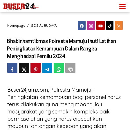
Lewati
ke
konten
Bhabinkamtibmas
Homepage
/
SOSIAL BUDAYA
Polresta
Mamuju
Bhabinkamtibmas Polresta Mamuju Ikuti Latihan
Ikuti
Latihan
Peningkatan Kemampuan Dalam Rangka
Peningkatan
Menghadapi Pemilu 2024
Kemampuan
Dalam
Rangka
Menghadapi
Pemilu
2024
Buser24jam.com, Polresta Mamuju –
Peningkatan kemampuan bagi personel harus
terus dilakukan guna mengimbangi laju
masyarakat yang semakin kompleks baik
permasalahan yang harus dipecahkan
maupun tantangan kedepan yang akan