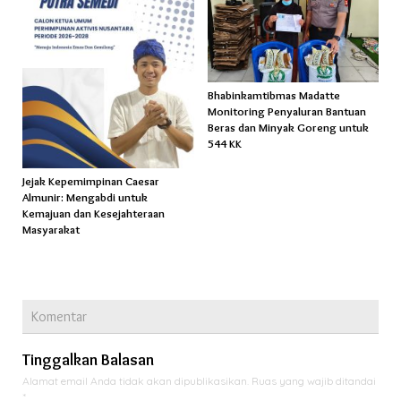
Bhabinkamtibmas Madatte
Monitoring Penyaluran Bantuan
Beras dan Minyak Goreng untuk
544 KK
Jejak Kepemimpinan Caesar
Almunir: Mengabdi untuk
Kemajuan dan Kesejahteraan
Masyarakat
Komentar
Tinggalkan Balasan
Alamat email Anda tidak akan dipublikasikan.
Ruas yang wajib ditandai
*