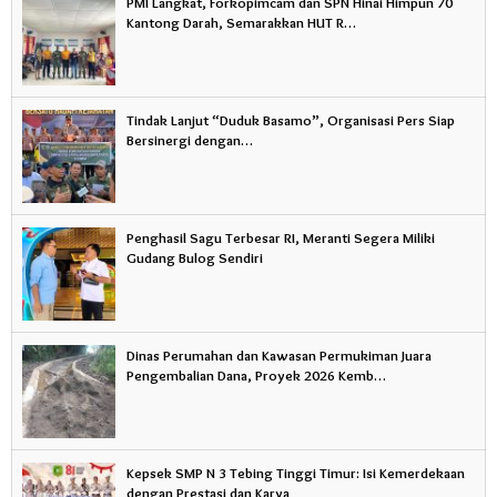
PMI Langkat, Forkopimcam dan SPN Hinai Himpun 70
Kantong Darah, Semarakkan HUT R…
Tindak Lanjut “Duduk Basamo”, Organisasi Pers Siap
Bersinergi dengan…
Penghasil Sagu Terbesar RI, Meranti Segera Miliki
Gudang Bulog Sendiri
Dinas Perumahan dan Kawasan Permukiman Juara
Pengembalian Dana, Proyek 2026 Kemb…
Kepsek SMP N 3 Tebing Tinggi Timur: Isi Kemerdekaan
dengan Prestasi dan Karya