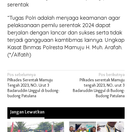
serentak
“Tugas Polri adalah menjaga keamanan agar
pelaksanaan pemilu serentak 2024 dapat
berjalan dengan lancar dan sukses serta tidak
terjadi gangguaan kamtibmas lainnya. Ungkap
Kasat Binmas Polresta Mamuju H. Muh. Arafah.
(*/Alfatih)
Navigasi
Pos sebelumnya
Pos berikutnya
Pilkades Serentak Mamuju
Pilkades serentak Mamuju
pos
Tengah 2023, NO. Urut 3
tengah 2023, NO. urut 3
Badaruddin Unggul di budong-
Badaruddin Unggul di Budong-
budong Patulana
Budong Patulana
Jangan Lewatkan