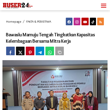
Lewati
ke
konten
Bawaslu
Homepage
/
FAKTA & PERISTIWA
Mamuju
Tengah
Bawaslu Mamuju Tengah Tingkatkan Kapasitas
Tingkatkan
Kapasitas
Kelembagaan Bersama Mitra Kerja
Kelembagaan
Bersama
Mitra
Kerja