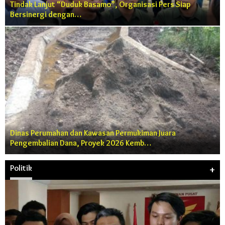
Tindak Lanjut “Duduk Basamo”, Organisasi Pers Siap
Bersinergi dengan…
Dinas Perumahan dan Kawasan Permukiman Juara
Pengembalian Dana, Proyek 2026 Kemb…
Politik
+