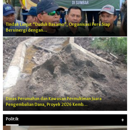
Tindak Lanjut “Duduk Basamo”, Organisasi Pers Siap
Bersinergi dengan…
Dinas Perumahan dan Kawasan Permukiman Juara
Pengembalian Dana, Proyek 2026 Kemb…
Politik
+