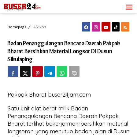
Lewati
ke
konten
Badan
Homepage
/
DAERAH
Penanggulangan
Bencana
Badan Penanggulangan Bencana Daerah Pakpak
Daerah
Pakpak
Bharat Bersihkan Material Longsor Di Dusun
Bharat
Sikulaping
Bersihkan
Material
Longsor
Di
Dusun
Sikulaping
Pakpak Bharat buser24jam.com
Satu unit alat berat milik Badan
Penanggulangan Bencana Daerah Pakpak
Bharat terlihat bekerja membersihkan material
longsoran yang menutup badan jalan di Dusun