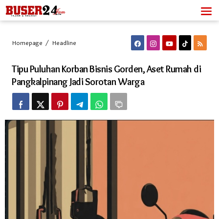
Lewati
ke
konten
Tipu
Homepage
/
Headline
Puluhan
Korban
Tipu Puluhan Korban Bisnis Gorden, Aset Rumah di
Bisnis
Gorden,
Pangkalpinang Jadi Sorotan Warga
Aset
Rumah
di
Pangkalpinang
Jadi
Sorotan
Warga