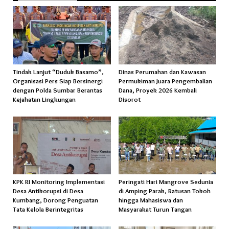
Tindak Lanjut “Duduk Basamo”,
Dinas Perumahan dan Kawasan
Organisasi Pers Siap Bersinergi
Permukiman Juara Pengembalian
dengan Polda Sumbar Berantas
Dana, Proyek 2026 Kembali
Kejahatan Lingkungan
Disorot
KPK RI Monitoring Implementasi
Peringati Hari Mangrove Sedunia
Desa Antikorupsi di Desa
di Amping Parak, Ratusan Tokoh
Kumbang, Dorong Penguatan
hingga Mahasiswa dan
Tata Kelola Berintegritas
Masyarakat Turun Tangan