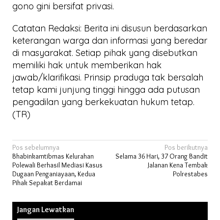
gono gini bersifat privasi.
Catatan Redaksi: Berita ini disusun berdasarkan
keterangan warga dan informasi yang beredar
di masyarakat. Setiap pihak yang disebutkan
memiliki hak untuk memberikan hak
jawab/klarifikasi. Prinsip praduga tak bersalah
tetap kami junjung tinggi hingga ada putusan
pengadilan yang berkekuatan hukum tetap.
(TR)
Navigasi
Pos sebelumnya
Pos berikutnya
Bhabinkamtibmas Kelurahan
Selama 36 Hari, 37 Orang Bandit
pos
Polewali Berhasil Mediasi Kasus
Jalanan Kena Tembak
Dugaan Penganiayaan, Kedua
Polrestabes
Pihak Sepakat Berdamai
Jangan Lewatkan