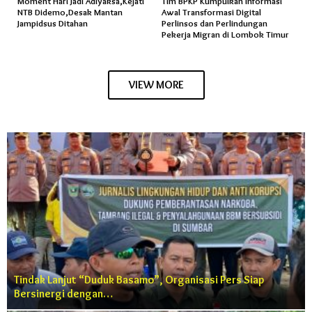
Moment Hari Jadi Adiyaksa,Kejati
Tim BPKP Kumpulkan Informasi
NTB Didemo,Desak Mantan
Awal Transformasi Digital
Jampidsus Ditahan
Perlinsos dan Perlindungan
Pekerja Migran di Lombok Timur
VIEW MORE
Tindak Lanjut “Duduk Basamo”, Organisasi Pers Siap
Bersinergi dengan…