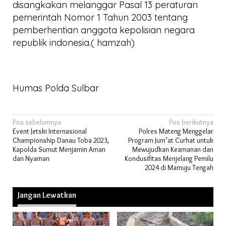
disangkakan melanggar Pasal 13 peraturan
pemerintah Nomor 1 Tahun 2003 tentang
pemberhentian anggota kepolisian negara
republik indonesia.( hamzah)
Humas Polda Sulbar
Navigasi
Pos sebelumnya
Pos berikutnya
Event Jetski Internasional
Polres Mateng Menggelar
pos
Championship Danau Toba 2023,
Program Jum’at Curhat untuk
Kapolda Sumut Menjamin Aman
Mewujudkan Keamanan dan
dan Nyaman
Kondusifitas Menjelang Pemilu
2024 di Mamuju Tengah
Jangan Lewatkan