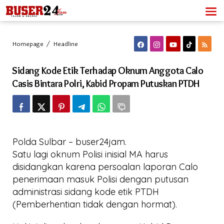
Lewati
ke
konten
Sidang
Homepage
/
Headline
Kode
Etik
Sidang Kode Etik Terhadap Oknum Anggota Calo
Terhadap
Oknum
Casis Bintara Polri, Kabid Propam Putuskan PTDH
Anggota
Calo
Casis
Bintara
Polri,
Kabid
Polda Sulbar – buser24jam.
Propam
Putuskan
Satu lagi oknum Polisi inisial MA harus
PTDH
disidangkan karena persoalan laporan Calo
penerimaan masuk Polisi dengan putusan
administrasi sidang kode etik PTDH
(Pemberhentian tidak dengan hormat).