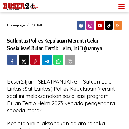
Lewati
ke
konten
Satlantas
Homepage
/
DAERAH
Polres
Kepulauan
Satlantas Polres Kepulauan Meranti Gelar
Meranti
Gelar
Sosialisasi Bulan Tertib Helm, Ini Tujuannya
Sosialisasi
Bulan
Tertib
Helm,
Ini
Tujuannya
Buser24jam. SELATPANJANG – Satuan Lalu
Lintas (Sat Lantas) Polres Kepulauan Meranti
saat ini melaksanakan sosialisasi program
Bulan Tertib Helm 2023 kepada pengendara
sepeda motor.
Kegiatan ini dilaksanakan dalam rangka