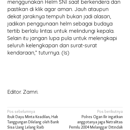
menggunakan Helm SNI saat berkendera dan
pastikan di klik agar aman. Jauh ataupun
dekat jaraknya tempuh bukan jadi alasan,
jadikan penggunaan helm sebagai budaya
tertib berlalu lintas untuk melindungi kepala.
Selain itu jangan lupa pula untuk melengkapi
seluruh kelengkapan dan surat-surat
kendaraan,” tuturnya. (Is)
Editor. Zamri.
Navigasi
Pos sebelumnya
Pos berikutnya
Ibuk Dayu Minta Keadilan, Hak
Polres Ogan Ilir ingatkan
pos
Tanggungan Dilelang oleh Bank
anggotanya jaga Netralitas
Sisa Uang Lelang Raib
Pemilu 2004 Melanggar Ditindak