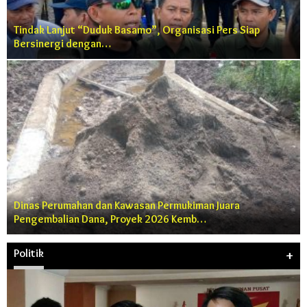
Tindak Lanjut “Duduk Basamo”, Organisasi Pers Siap
Bersinergi dengan…
Dinas Perumahan dan Kawasan Permukiman Juara
Pengembalian Dana, Proyek 2026 Kemb…
Politik
+