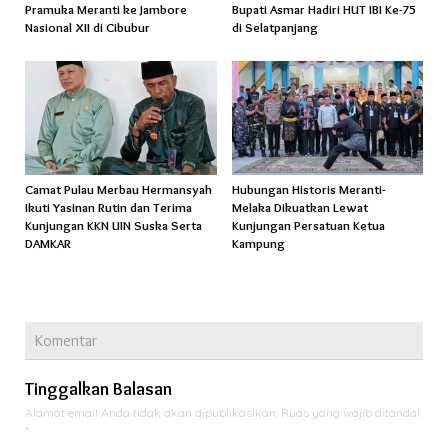
Pramuka Meranti ke Jambore
Bupati Asmar Hadiri HUT IBI Ke-75
Nasional XII di Cibubur
di Selatpanjang
Camat Pulau Merbau Hermansyah
Hubungan Historis Meranti-
Ikuti Yasinan Rutin dan Terima
Melaka Dikuatkan Lewat
Kunjungan KKN UIN Suska Serta
Kunjungan Persatuan Ketua
DAMKAR
Kampung
Komentar
Tinggalkan Balasan
Alamat email Anda tidak akan dipublikasikan.
Ruas yang wajib ditandai
*